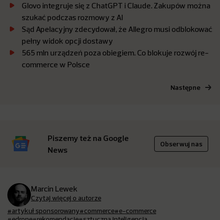
Glovo integruje się z ChatGPT i Claude. Zakupów można
szukać podczas rozmowy z AI
Sąd Apelacyjny zdecydował, że Allegro musi odblokować
pełny widok opcji dostawy
565 mln urządzeń poza obiegiem. Co blokuje rozwój re-
commerce w Polsce
Następne
Piszemy też na Google
Obserwuj nas
News
Marcin Lewek
Czytaj więcej o autorze
#artykuł sponsorowany
#commerce
#e-commerce
#edrone
#rekomendacje
#sztuczna inteligencja