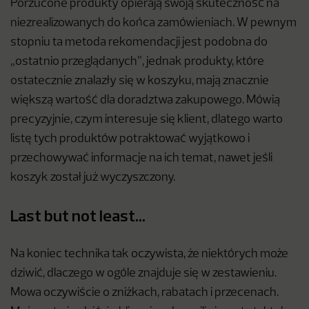
Porzucone produkty opierają swoją skuteczność na
niezrealizowanych do końca zamówieniach. W pewnym
stopniu ta metoda rekomendacji jest podobna do
„ostatnio przeglądanych”, jednak produkty, które
ostatecznie znalazły się w koszyku, mają znacznie
większą wartość dla doradztwa zakupowego. Mówią
precyzyjnie, czym interesuje się klient, dlatego warto
listę tych produktów potraktować wyjątkowo i
przechowywać informacje na ich temat, nawet jeśli
koszyk został już wyczyszczony.
Last but not least…
Na koniec technika tak oczywista, że niektórych może
dziwić, dlaczego w ogóle znajduje się w zestawieniu.
Mowa oczywiście o zniżkach, rabatach i przecenach.