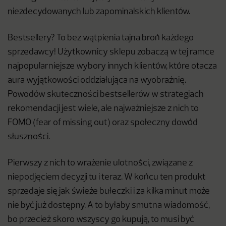
niezdecydowanych lub zapominalskich klientów.
Bestsellery? To bez wątpienia tajna broń każdego
sprzedawcy! Użytkownicy sklepu zobaczą w tej ramce
najpopularniejsze wybory innych klientów, które otacza
aura wyjątkowości oddziałująca na wyobraźnię.
Powodów skuteczności bestsellerów w strategiach
rekomendacji jest wiele, ale najważniejsze z nich to
FOMO (fear of missing out) oraz społeczny dowód
słuszności.
Pierwszy z nich to wrażenie ulotności, związane z
niepodjęciem decyzji tu i teraz. W końcu ten produkt
sprzedaje się jak świeże bułeczki i za kilka minut może
nie być już dostępny. A to byłaby smutna wiadomość,
bo przecież skoro wszyscy go kupują, to musi być