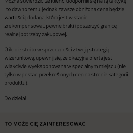
Można stwierdzić, że klienci uodpornili się na tą taktykę,
i to dawno temu, jednak zawsze obniżona cena będzie
wartością dodaną, która jest w stanie
zrekompensować pewne braki i poszerzyć granicę
realnej potrzeby zakupowej.
O ile nie stoi to w sprzeczności z twoją strategią
wizerunkową, upewnij się, że okazyjna oferta jest
właściwie wyeksponowana w specjalnym miejscu (nie
tylko w postaci przekreślonych cen na stronie kategorii
produktu).
Do dzieła!
TO MOŻE CIĘ ZAINTERESOWAĆ