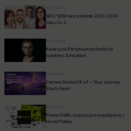
30.01.2024
SEO/SEM na przełomie 2023/2024
roku, cz. 2
30.06.2022
Katarzyna Partyka przechodzi do
numbers & intuition
12.04.2022
Ciemna Strona UX #7 – Your Journey
Starts Here!
08.03.2022
PromoTraffic rozpoczyna współpracę z
Hendi Polska