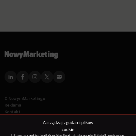
O NowymMarketingu
Reklama
Kontakt
Polityka Prywatności
Zarządzaj zgodami plików
Kanał RSS
cookie
Mapa artykułów
Używamy cookies i podobnych technologii m.in. w celach: świadczenia usług,