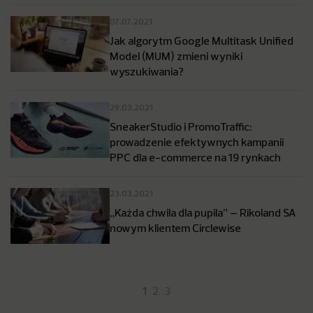
07.07.2021
Jak algorytm Google Multitask Unified
Model (MUM) zmieni wyniki
wyszukiwania?
29.03.2021
SneakerStudio i PromoTraffic:
prowadzenie efektywnych kampanii
PPC dla e-commerce na 19 rynkach
23.03.2021
„Każda chwila dla pupila” – Rikoland SA
nowym klientem Circlewise
1
2
3