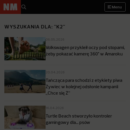
Menu
WYSZUKANIA DLA: "K2"
06.05.2026
Volkswagen przykleił oczy pod stopami,
żeby pokazać kamerę 360° w Amaroku
20.04.2026
Tańcząca para schodzi z etykiety piwa
Żywiec w kolejnej odsłonie kampanii
„Chce się Ż”
16.04.2026
Turtle Beach stworzyło kontroler
gamingowy dla… psów