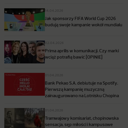
14.04.2026
Jak sponsorzy FIFA World Cup 2026
budują swoje kampanie wokół mundialu
02.04.2026
Prima aprilis w komunikacji. Czy marki
wciąż potrafią bawić [OPINIE]
01.04.2026
Bank Pekao S.A. debiutuje na Spotify.
Pierwszą kampanię muzyczną
zainaugurowano na Lotnisku Chopina
01.04.2026
Tramwajowy komisariat, chopinowska
sensacja, sęp miłości i kampusowe