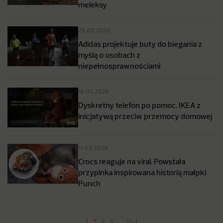
meleksy
25.03.2026
Adidas projektuje buty do biegania z
myślą o osobach z
niepełnosprawnościami
16.03.2026
Dyskretny telefon po pomoc. IKEA z
inicjatywą przeciw przemocy domowej
11.03.2026
Crocs reaguje na viral. Powstała
przypinka inspirowana historią małpki
Punch