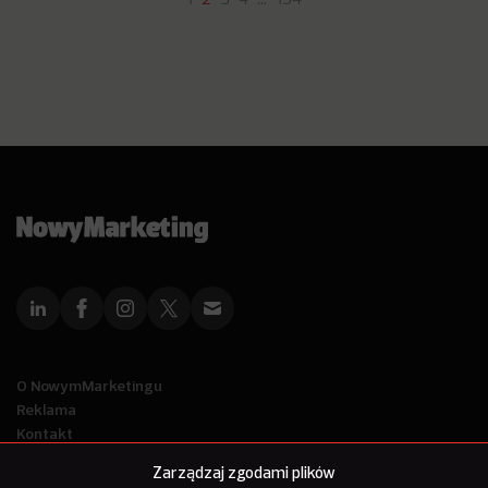
1
2
3
4
…
154
O NowymMarketingu
Reklama
Kontakt
Polityka Prywatności
Zarządzaj zgodami plików
Kanał RSS