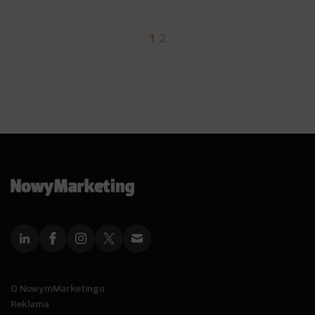
1
2
O NowymMarketingu
Reklama