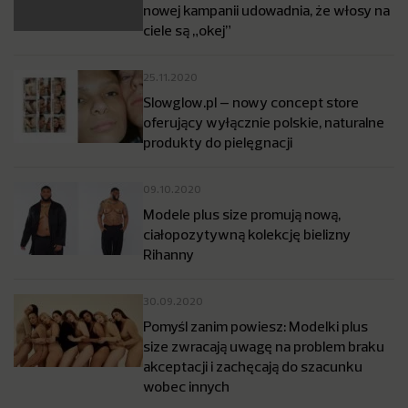
nowej kampanii udowadnia, że włosy na
ciele są „okej”
25.11.2020
Slowglow.pl – nowy concept store
oferujący wyłącznie polskie, naturalne
produkty do pielęgnacji
09.10.2020
Modele plus size promują nową,
ciałopozytywną kolekcję bielizny
Rihanny
30.09.2020
Pomyśl zanim powiesz: Modelki plus
size zwracają uwagę na problem braku
akceptacji i zachęcają do szacunku
wobec innych