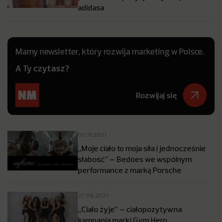
adidasa
Mamy newsletter, który rozwija marketing w Polsce.
A Ty czytasz?
Rozwijaj się
05.11.2021
„Moje ciało to moja siła i jednocześnie
słabość” – Bedoes we wspólnym
performance z marką Porsche
27.08.2021
„Ciało żyje” – ciałopozytywna
kampania marki Gym Hero