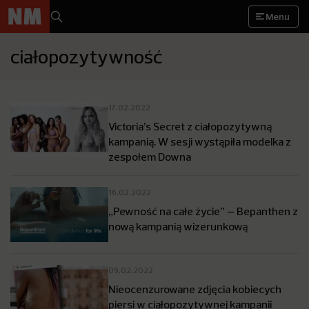
Menu
ciałopozytywność
17.02.2022
Victoria’s Secret z ciałopozytywną
kampanią. W sesji wystąpiła modelka z
zespołem Downa
16.02.2022
„Pewność na całe życie” – Bepanthen z
nową kampanią wizerunkową
09.02.2022
Nieocenzurowane zdjęcia kobiecych
piersi w ciałopozytywnej kampanii