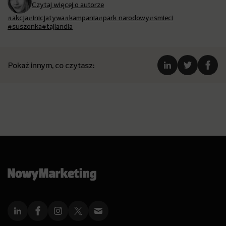
Czytaj więcej o autorze
#akcja
#inicjatywa
#kampania
#park narodowy
#śmieci
#suszonka
#tajlandia
Pokaż innym, co czytasz: