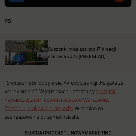
PS
Suszonki miesiąca: top 17 kreacji
czerwca 2025 [PRZEGLĄD]
19 września br. odbyła się XV edycja akcji „Książka za
worek śmieci”. W jej ramach uczestnicy
sprzątali
najbardziej zaśmiecone miejsca w Warszawie,
Poznaniu, Krakowie oraz Łodzi.
W zamian za
zaangażowanie otrzymali książki.
SŁUCHAJ PODCASTU NOWYMARKETING