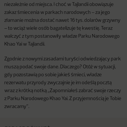
niezależnie od miejsca. I choć w Tajlandii obowiązuje
zakaz śmiecenia w parkach narodowych – za jego
złamanie można dostać nawet 16 tys. dolarów grzywny
– to wciąż wiele osób bagatelizuje tę kwestię. Teraz
walczyć z tym postanowiły władze Parku Narodowego
Khao Yai w Tajlandii.
Zgodnie z nowymi zasadami turyści odwiedzający park
muszą podać swoje dane. Dlaczego? Otóż w sytuacji,
gdy pozostawią po sobie jakieś śmieci, władze
rezerwatu przyrody zwyczajnie je im odeślą pocztą
wraz z krótką notką „Zapomniałeś zabrać swoje rzeczy
z Parku Narodowego Khao Yai. Z przyjemnością je Tobie
zwracamy”.