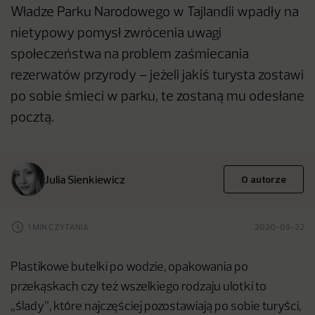
Władze Parku Narodowego w Tajlandii wpadły na
nietypowy pomysł zwrócenia uwagi
społeczeństwa na problem zaśmiecania
rezerwatów przyrody – jeżeli jakiś turysta zostawi
po sobie śmieci w parku, te zostaną mu odesłane
pocztą.
Julia Sienkiewicz
O autorze
1 MIN CZYTANIA
2020-09-22
Plastikowe butelki po wodzie, opakowania po
przekąskach czy też wszelkiego rodzaju ulotki to
„ślady”, które najczęściej pozostawiają po sobie turyści,