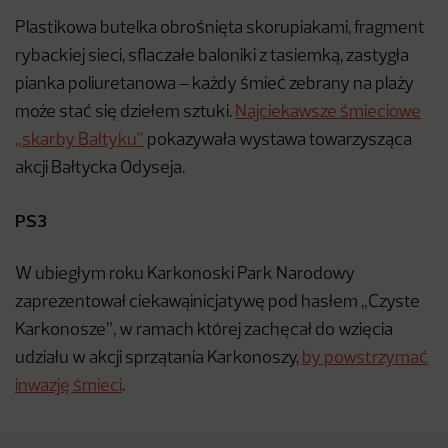
Plastikowa butelka obrośnięta skorupiakami, fragment
rybackiej sieci, sflaczałe baloniki z tasiemką, zastygła
pianka poliuretanowa – każdy śmieć zebrany na plaży
może stać się dziełem sztuki.
Najciekawsze śmieciowe
„skarby Bałtyku”
pokazywała wystawa towarzysząca
akcji Bałtycka Odyseja.
PS3
W ubiegłym roku Karkonoski Park Narodowy
zaprezentował ciekawąinicjatywę pod hasłem „Czyste
Karkonosze”, w ramach której zachęcał do wzięcia
udziału w akcji sprzątania Karkonoszy,
by powstrzymać
inwazję śmieci
.