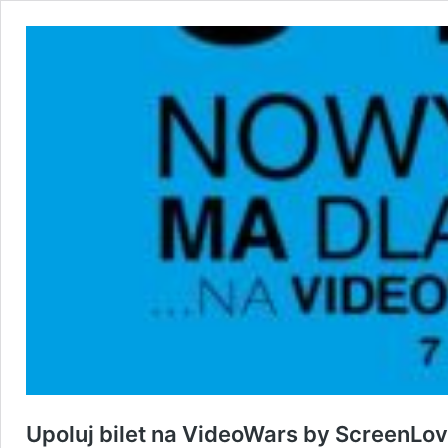
Upoluj bilet na VideoWars by ScreenL