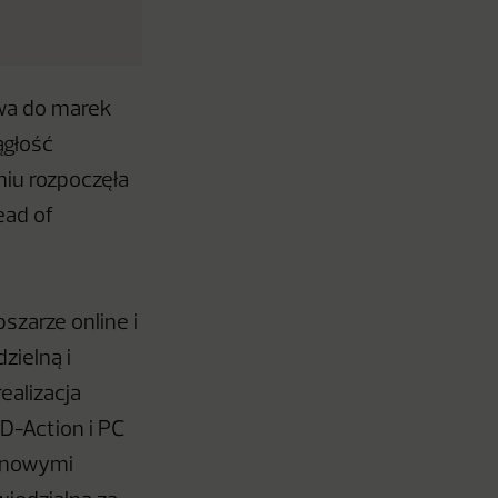
awa do marek
ągłość
niu rozpoczęła
ead of
zarze online i
zielną i
ealizacja
D-Action i PC
d nowymi