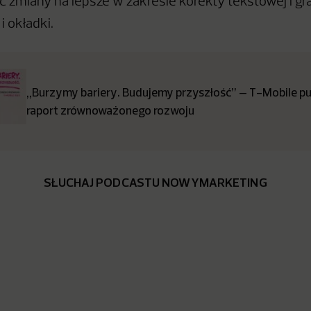
 zmiany na lepsze w zakresie korekty tekstowej i gra
i okładki.
„Burzymy bariery. Budujemy przyszłość” – T-Mobile pub
raport zrównoważonego rozwoju
SŁUCHAJ PODCASTU NOWYMARKETING