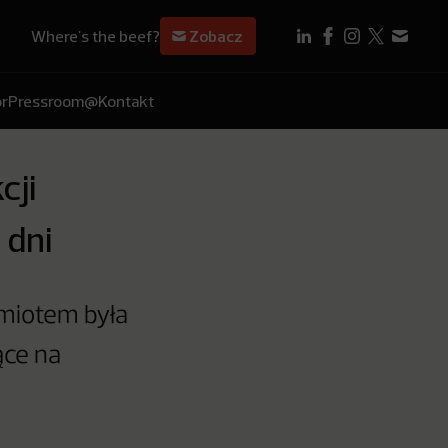
Where's the beef?
Zobacz
r
Pressroom
@Kontakt
cji
 dni
dmiotem była
ące na