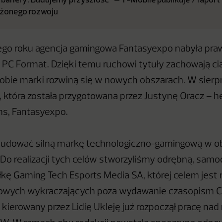
żonego rozwoju
cego roku agencja gamingowa Fantasyexpo nabyła pr
 PC Format. Dzięki temu ruchowi tytuły zachowają ci
obie marki rozwiną się w nowych obszarach. W sierp
i, która została przygotowana przez Justynę Oracz – h
s, Fantasyexpo.
udować silną markę technologiczno-gamingową w obs
Do realizacji tych celów stworzyliśmy odrębną, samod
łkę Gaming Tech Esports Media SA, której celem jest r
sowych wykraczających poza wydawanie czasopism C
 kierowany przez Lidię Ukleję już rozpoczął pracę na