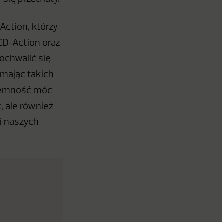
ction, którzy
 CD-Action oraz
ochwalić się
 mając takich
yjemność móc
, ale również
i naszych