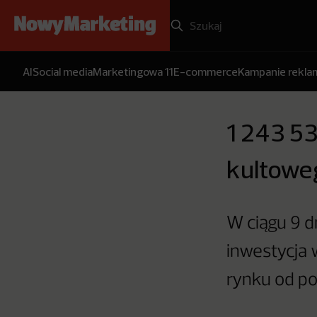
AI
Social media
Marketingowa 11
E-commerce
Kampanie rekl
1 243 53
kultowe
W ciągu 9 dn
inwestycja 
rynku od po