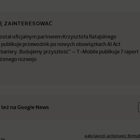
IĘ ZAINTERESOWAĆ
stał oficjalnym partnerem Krzysztofa Ratajskiego
a publikuje przewodnik po nowych obowiązkach AI Act
bariery. Budujemy przyszłość” – T-Mobile publikuje 7 raport
żonego rozwoju
 też na Google News
#akcja
#cd-action
#pc forma
rze