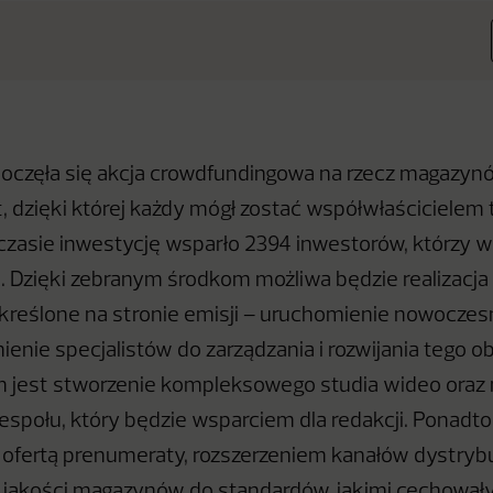
zpoczęła się akcja crowdfundingowa na rzecz magazy
, dzięki której każdy mógł zostać współwłaścicielem
zasie inwestycję wsparło 2394 inwestorów, którzy wpł
. Dzięki zebranym środkom możliwa będzie realizacja 
określone na stronie emisji – uruchomienie nowocze
enie specjalistów do zarządzania i rozwijania tego o
 jest stworzenie kompleksowego studia wideo oraz 
społu, który będzie wsparciem dla redakcji. Ponadto
 ofertą prenumeraty, rozszerzeniem kanałów dystrybu
jakości magazynów do standardów, jakimi cechowały s