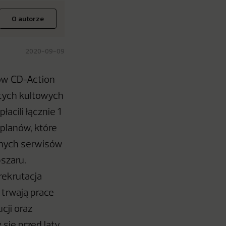
O autorze
2020-09-09
nów CD-Action
 tych kultowych
acili łącznie 1
planów, które
snych serwisów
bszaru.
rekrutacja
 trwają prace
cji oraz
ię przed laty.