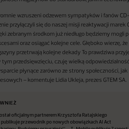
romnie wzruszeni odzewem sympatyków i fanów CD-A
cznie przyłączyli się do naszej misji reaktywacji marek
ęki zebranym środkom już niedługo będziemy mogli p
cesami oraz osiągać kolejne cele. Głęboko wierzę, że
gazyny przetrwają kolejne dekady To prawdziwa prz
 tym przedsięwzięciu, czuję wielką odpowiedzialność
parcie płynące zarówno ze strony społeczności, jak 
esowych – komentuje Lidia Ukleja, prezes GTEM SA.
ÓWNIEŻ
stał oficjalnym partnerem Krzysztofa Ratajskiego
a publikuje przewodnik po nowych obowiązkach AI Act
bariery. Budujemy przyszłość” – T-Mobile publikuje 7 raport