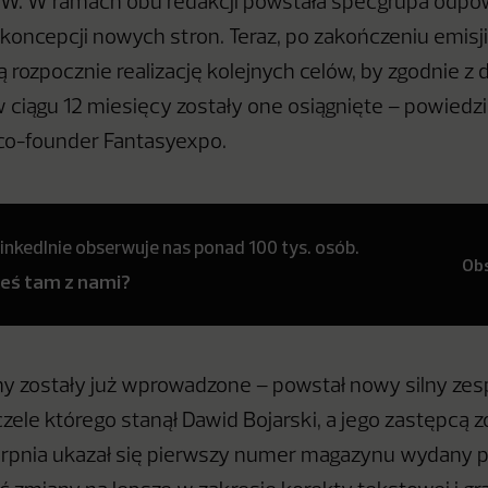
. W ramach obu redakcji powstała specgrupa odpow
oncepcji nowych stron. Teraz, po zakończeniu emisji a
 rozpocznie realizację kolejnych celów, by zgodnie z 
ciągu 12 miesięcy zostały one osiągnięte – powiedzia
co-founder Fantasyexpo.
inkedInie obserwuje nas ponad 100 tys. osób.
Ob
teś tam z nami?
y zostały już wprowadzone – powstał nowy silny zes
zele którego stanął Dawid Bojarski, a jego zastępcą z
ierpnia ukazał się pierwszy numer magazynu wydany 