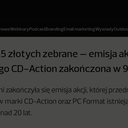
amowe
Webinary
Podcast
Branding
Email marketing
Wywiady
Outdoo
5 złotych zebrane – emisja ak
go CD-Action zakończona w 9
i zakończyła się emisja akcji, której prze
w marki CD-Action oraz PC Format istniej
nad 20 lat.