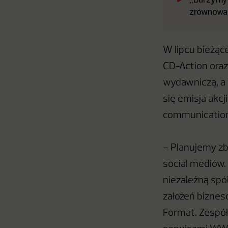
zrównowa
W lipcu bieżą
CD-Action oraz
wydawniczą, a 
się emisja akcj
communication
– Planujemy zb
social mediów. 
niezależną spó
założeń bizne
Format. Zespół