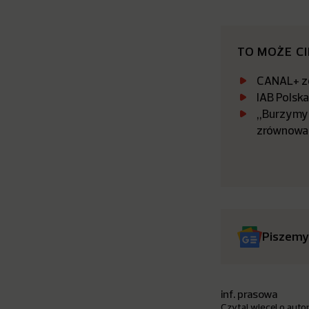
TO MOŻE C
CANAL+ zo
IAB Polsk
„Burzymy 
zrównowa
Piszemy
inf. prasowa
Czytaj więcej o auto