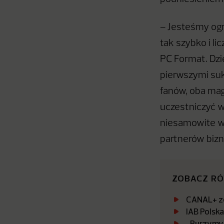
– Jesteśmy og
tak szybko i li
PC Format. Dzi
pierwszymi suk
fanów, oba ma
uczestniczyć w
niesamowite ws
partnerów bizn
ZOBACZ R
CANAL+ zo
IAB Polsk
„Burzymy 