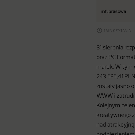
inf. prasowa
1 MIN CZYTANIA
31 sierpnia ro
oraz PC Format
marek. W tym c
243 535,41 PLN
zostały jasno 
WWW i zatrudni
Kolejnym celem
kreatywnego ze
nad atrakcyjną
podniesieniem 