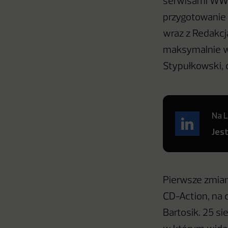
serwisami WWW
przygotowanie k
wraz z Redakcją
maksymalnie w 
Stypułkowski, 
Na L
Jes
Pierwsze zmian
CD-Action, na c
Bartosik. 25 s