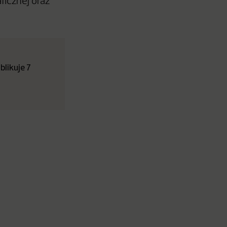
ficznej oraz
likuje 7