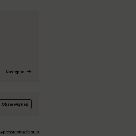
Następne
Obserwuj nas
t
#pressroom
#zbiórka