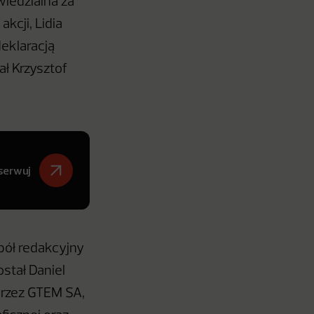
iedzialna za
kcji, Lidia
deklaracją
ł Krzysztof
serwuj
pół redakcyjny
ostał Daniel
przez GTEM SA,