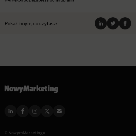
#4f
#eko
#odzież
#pressroom
#ubrania
Pokaż innym, co czytasz:
O NowymMarketingu