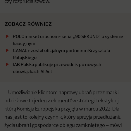
czy rozprucia szwów.
ZOBACZ RÓWNIEŻ
POLOmarket uruchomił serial „90 SEKUND” o systemie
kaucyjnym
CANAL+ został oficjalnym partnerem Krzysztofa
Ratajskiego
IAB Polska publikuje przewodnik po nowych
obowiązkach AI Act
– Umożliwianie klientom naprawy ubrań przez marki
odzieżowe to jeden z elementów strategii tekstylnej,
którą Komisja Europejska przyjęła w marcu 2022. Dla
nas jest to kolejny czynnik, który sprzyja przedłużaniu
życia ubrań i gospodarce obiegu zamkniętego – mówi