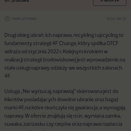
inf. prasowa
O autorze
1 MIN CZYTANIA
2023-06-27
Drugi obieg ubrań, ich naprawa, recykling i upcycling to
fundamenty strategii 4F Change, który spółka OTCF
wdraża od stycznia 2022 r. Kolejnym krokiem w
realizacji strategii środowiskowej jest wprowadzenie na
stałe usługi naprawy odzieży we wszystkich salonach
4F.
Usługa „Nie wyrzucaj, naprawiaj” skierowana jest do
klientów posiadających dowolne ubranie oraz bagaż
marki 4F, na które skończyła się gwarancja, a wymagają
naprawy. W ofercie znajdują się m.in. wymiana zamka,
suwaka, zatrzasku czy rzepów oraz naprawa rozdarcia