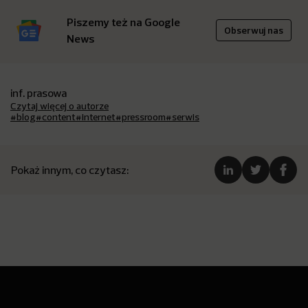
Piszemy też na Google
Obserwuj nas
News
inf. prasowa
Czytaj więcej o autorze
#blog
#content
#internet
#pressroom
#serwis
Pokaż innym, co czytasz: