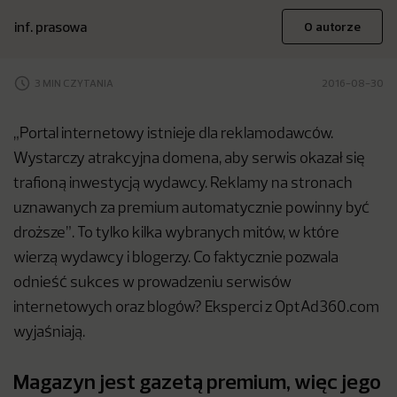
inf. prasowa
O autorze
3 MIN CZYTANIA
2016-08-30
„Portal internetowy istnieje dla reklamodawców.
Wystarczy atrakcyjna domena, aby serwis okazał się
trafioną inwestycją wydawcy. Reklamy na stronach
uznawanych za premium automatycznie powinny być
droższe”. To tylko kilka wybranych mitów, w które
wierzą wydawcy i blogerzy. Co faktycznie pozwala
odnieść sukces w prowadzeniu serwisów
internetowych oraz blogów? Eksperci z OptAd360.com
wyjaśniają.
Magazyn jest gazetą premium, więc jego