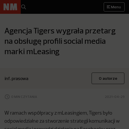
Menu
Agencja Tigers wygrała przetarg
na obsługę profili social media
marki mLeasing
inf. prasowa
O autorze
0 MIN CZYTANIA
2021-04-29
W ramach współpracy z mLeasingiem, Tigers było
odpowiedzialne za stworzenie strategii komunikacji w