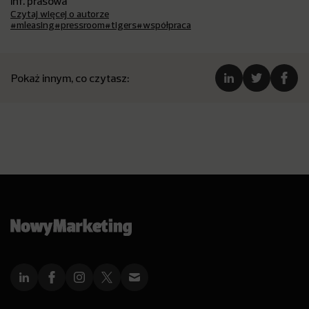
inf. prasowa
Czytaj więcej o autorze
#mleasing
#pressroom
#tigers
#współpraca
Pokaż innym, co czytasz: