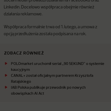
social media i prowadzi działania na Facebooku oraz
Linkedin. Docelowo współpraca obejmie również
działania reklamowe.
Współpraca formalnie trwa od 1. lutego, a umowa z
opcją przedłużenia została podpisana na rok.
ZOBACZ RÓWNIEŻ
POLOmarket uruchomił serial „90 SEKUND” o systemie
kaucyjnym
CANAL+ został oficjalnym partnerem Krzysztofa
Ratajskiego
IAB Polska publikuje przewodnik po nowych
obowiązkach AI Act