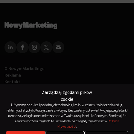
O NowymMarketingu
Reklama
Kontakt
Polityka Prywatności
Zarządzaj zgodami plików
Kanał RSS
cookie
Mapa artykułów
Używamy cookies i podobnych technologii m.in. w celach: świadczenia usług,
reklamy, statystyk. Korzystanie z witryny bez zmiany ustawień Twojej przeglądarki
oznacza, że będą one umieszczane w Twoim urządzeniu końcowym. Pamiętaj, że
© 2012-2025
zawsze możesz zmienić te ustawienia. Szczegóły znajdziesz w
Polityce
NowyMarketing jest marką 143Media Sp. z o.o.
Prywatności
.