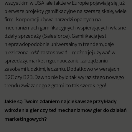
wszystkim w USA, ale także w Europie pojawiają się już
pierwsze projekty gamifikacyjne na szerszą skalę, wiele
firm i korporacji używa narzędzi opartych na
mechanizmach gamifikacyjnych wspierających własne
działy sprzedaży (Salesforce). Gamifikacja jest
nieprawdopodobnie uniwersalnym trendem, daje
niezliczoną ilość zastosowań – można jej używać w
sprzedaży, marketingu, nauczaniu, zarządzaniu
zasobami ludzkimi, leczeniu. Dodatkowo w wersjach
B2C czy B2B. Dawno nie było tak wyrazistego nowego
trendu związanego z grami i to tak szerokiego!
Jakie są Twoim zdaniem najciekawsze przykłady
wdrożenia gier czy też mechanizmów gier do działań
marketingowych?