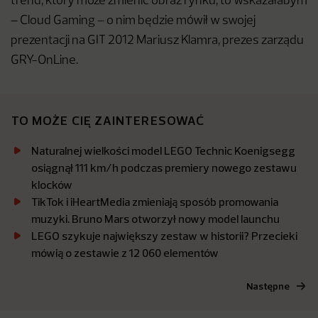
trend, który może zmienić obraz rynku, to wskazałabym
– Cloud Gaming – o nim będzie mówił w swojej
prezentacji na GIT 2012 Mariusz Klamra, prezes zarządu
GRY-OnLine.
TO MOŻE CIĘ ZAINTERESOWAĆ
Naturalnej wielkości model LEGO Technic Koenigsegg
osiągnął 111 km/h podczas premiery nowego zestawu
klocków
TikTok i iHeartMedia zmieniają sposób promowania
muzyki. Bruno Mars otworzył nowy model launchu
LEGO szykuje największy zestaw w historii? Przecieki
mówią o zestawie z 12 060 elementów
Następne