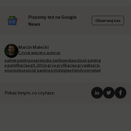
Piszemy też na Google
Obserwuj nas
News
Marcin Małecki
Czytaj więcej o autorze
#advergaming
#agnieszka świtkowska
#cloud gaming
#gamifikacja
#git 2012
#gry
#gryfikacja
#grywalizacja
#nonoobs
#social gaming
#strategia
#trendy
#wywiad
Pokaż innym, co czytasz: