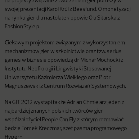
na projekty związane z tworzeniem gier poruszy w
swojej prezentacji Karol Król z Beesfund. O monetyzacji
na rynku gier dla nastolatek opowie Ola Sitarska z
FashionStyle.pl.
Ciekawym projektom związanym z wykorzystaniem
mechanizmów gier w szkolnictwie oraz tzw. serius
games w biznesie opowiedzą dr Michał Mochocki z
Instytutu Neofilologii i Lingwistyki Stosowanej
Uniwersytetu Kazimierza Wielkiego oraz Piotr
Magnuszewski z Centrum Rozwiązań Systemowych.
Na GIT 2012 wystąpi także Adrian Chmielarz jeden z
najbardziej znanych polskich twórców gier,
współzałożyciel People Can Fly z którym rozmawiać
będzie Tomek Kreczmar, szef pasma programowego
Hyper+.