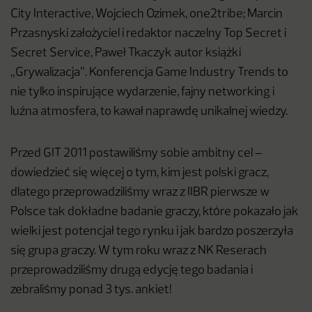
City Interactive, Wojciech Ozimek, one2tribe; Marcin
Przasnyski założyciel i redaktor naczelny Top Secret i
Secret Service, Paweł Tkaczyk autor książki
„Grywalizacja”. Konferencja Game Industry Trends to
nie tylko inspirujące wydarzenie, fajny networking i
luźna atmosfera, to kawał naprawdę unikalnej wiedzy.
Przed GIT 2011 postawiliśmy sobie ambitny cel –
dowiedzieć się więcej o tym, kim jest polski gracz,
dlatego przeprowadziliśmy wraz z IIBR pierwsze w
Polsce tak dokładne badanie graczy, które pokazało jak
wielki jest potencjał tego rynku i jak bardzo poszerzyła
się grupa graczy. W tym roku wraz z NK Reserach
przeprowadziliśmy drugą edycję tego badania i
zebraliśmy ponad 3 tys. ankiet!