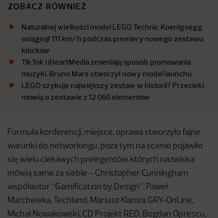
ZOBACZ RÓWNIEŻ
Naturalnej wielkości model LEGO Technic Koenigsegg
osiągnął 111 km/h podczas premiery nowego zestawu
klocków
TikTok i iHeartMedia zmieniają sposób promowania
muzyki. Bruno Mars otworzył nowy model launchu
LEGO szykuje największy zestaw w historii? Przecieki
mówią o zestawie z 12 060 elementów
Formuła konferencji, miejsce, oprawa stworzyło fajne
warunki do networkingu, poza tym na scenie pojawiło
się wielu ciekawych prelegentów, których nazwiska
mówią same za siebie – Christopher Cunningham
współautor “Gamification by Design”, Paweł
Marchewka, Techland, Mariusz Klamra GRY-OnLine,
Michał Nowakowski, CD Projekt RED, Bogdan Oprescu,