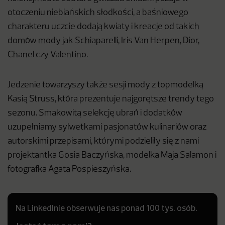
otoczeniu niebiańskich słodkości, a baśniowego
charakteru uczcie dodają kwiaty i kreacje od takich
domów mody jak Schiaparelli, Iris Van Herpen, Dior,
Chanel czy Valentino.
Jedzenie towarzyszy także sesji mody z topmodelką
Kasią Struss, która prezentuje najgorętsze trendy tego
sezonu. Smakowitą selekcję ubrań i dodatków
uzupełniamy sylwetkami pasjonatów kulinariów oraz
autorskimi przepisami, którymi podzieliły się z nami
projektantka Gosia Baczyńska, modelka Maja Salamon i
fotografka Agata Pospieszyńska.
Na LinkedInie obserwuje nas ponad 100 tys. osób.