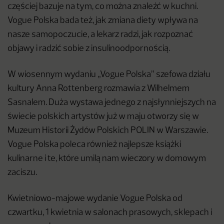
częściej bazuje na tym, co można znaleźć w kuchni.
Vogue Polska bada też, jak zmiana diety wpływa na
nasze samopoczucie, a lekarz radzi, jak rozpoznać
objawy i radzić sobie z insulinoodpornością.
W wiosennym wydaniu „Vogue Polska” szefowa działu
kultury Anna Rottenberg rozmawia z Wilhelmem
Sasnalem. Duża wystawa jednego z najsłynniejszych na
świecie polskich artystów już w maju otworzy się w
Muzeum Historii Żydów Polskich POLIN w Warszawie.
Vogue Polska poleca również najlepsze książki
kulinarne i te, które umilą nam wieczory w domowym
zaciszu.
Kwietniowo-majowe wydanie Vogue Polska od
czwartku, 1 kwietnia w salonach prasowych, sklepach i