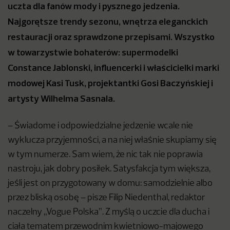
uczta dla fanów mody i pysznego jedzenia.
Najgorętsze trendy sezonu, wnętrza eleganckich
restauracji oraz sprawdzone przepisami. Wszystko
w towarzystwie bohaterów: supermodelki
Constance Jablonski, influencerki i właścicielki marki
modowej Kasi Tusk, projektantki Gosi Baczyńskiej i
artysty Wilhelma Sasnala.
– Świadome i odpowiedzialne jedzenie wcale nie
wyklucza przyjemności, a na niej właśnie skupiamy się̨
w tym numerze. Sam wiem, że nic tak nie poprawia
nastroju, jak dobry posiłek. Satysfakcja tym większa,
jeśli jest on przygotowany w domu: samodzielnie albo
przez bliską osobę̨ – pisze Filip Niedenthal, redaktor
naczelny „Vogue Polska”. Z myślą o uczcie dla ducha i
ciała tematem przewodnim kwietniowo-majowego