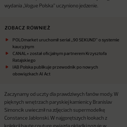
wydania „Vogue Polska” uczyniono jedzenie.
ZOBACZ RÓWNIEŻ
POLOmarket uruchomił serial „90 SEKUND” o systemie
kaucyjnym
CANAL+ został oficjalnym partnerem Krzysztofa
Ratajskiego
IAB Polska publikuje przewodnik po nowych
obowiązkach AI Act
Zaczynamy od uczty dla prawdziwych fanów mody. W
pięknych wnętrzach paryskiej kamienicy Branislav
Simoncik uwiecznił na zdjęciach supermodelkę
Constance Jablonski. W najgorętszych lookach z
kolekcji haute couture gwiazda okładki pozuje w