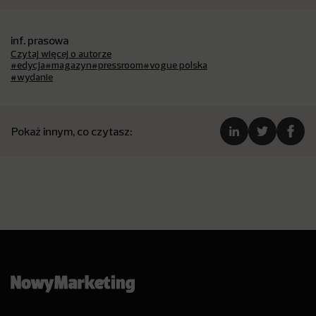
inf. prasowa
Czytaj więcej o autorze
#edycja
#magazyn
#pressroom
#vogue polska
#wydanie
Pokaż innym, co czytasz: