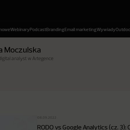
amowe
Webinary
Podcast
Branding
Email marketing
Wywiady
Outdoo
a Moczulska
digital analyst w Artegence
08.09.2022
RODO vs Google Analytics (cz. 3): 