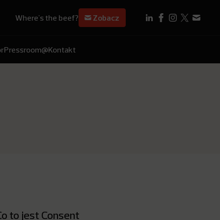
Where's the beef?
Zobacz
r
Pressroom
@Kontakt
Co to jest Consent