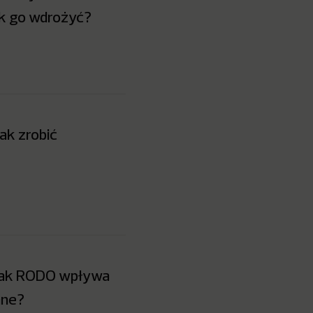
ak go wdrożyć?
ak zrobić
: Jak RODO wpływa
ane?