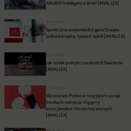
ANUBIS Intelligence Brief [ANALIZA]
18.11.2025
Społeczna anatomia Burgera Drwala:
jedna kanapka, tysiące opinii [ANALIZA]
05.11.2025
Jak smak polityki zaszkodził Dawtonie
[ANALIZA]
17.10.2025
Wizerunek Polski w rosyjskich social
mediach: narracja, triggery
emocjonalne i hierarchia winnych
[ANALIZA]
09.10.2025