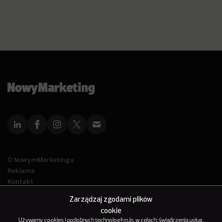
O NowymMarketingu
Reklama
Kontakt
Polityka Prywatności
Zarządzaj zgodami plików
Kanał RSS
cookie
Mapa artykułów
Używamy cookies i podobnych technologii m.in. w celach: świadczenia usług,