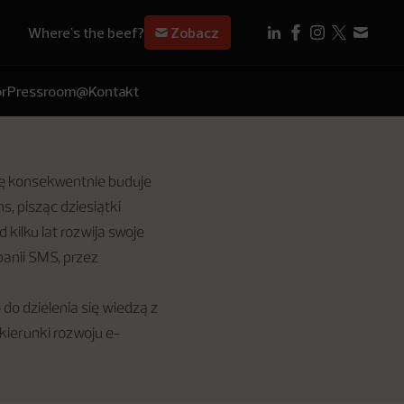
Where's the beef?
Zobacz
r
Pressroom
@Kontakt
erę konsekwentnie buduje
s, pisząc dziesiątki
 kilku lat rozwija swoje
panii SMS, przez
do dzielenia się wiedzą z
kierunki rozwoju e-