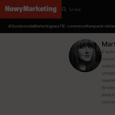
AI
Social media
Marketingowa 11
E-commerce
Kampanie rekl
Mart
Z wyksz
na prac
materia
umiejęt
newslet
W edron
właścic
comme