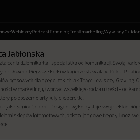
amowe
Webinary
Podcast
Branding
Email marketing
Wywiady
Outdoo
a Jabłońska
tałcenia dziennikarka i specjalistka od komunikacji. Swoją kari
y ze słowem. Pierwsze kroki w karierze stawiała w Public Relation
łów prasowych dla agencji takich jak Team Lewis czy Grayling. Od
ności w marketingu, tworząc wszelkiego rodzaju treści - od kam
tery po obszerne artykuły eksperckie.
e jako Senior Content Designer wykorzystuje swoje lekkie pióro 
ielami sklepów internetowych, pokazując nowe trendy i możliwe 
rce.