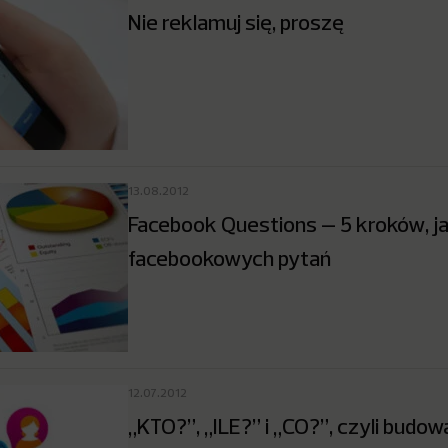
Nie reklamuj się, proszę
13.08.2012
Facebook Questions – 5 kroków, ja
facebookowych pytań
12.07.2012
„KTO?”, „ILE?” i „CO?”, czyli budo