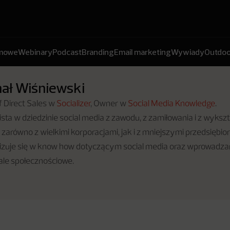
amowe
Webinary
Podcast
Branding
Email marketing
Wywiady
Outdoo
ał Wiśniewski
 Direct Sales w
Socializer
, Owner w
Social Media Knowledge
.
ista w dziedzinie social media z zawodu, z zamiłowania i z wykszt
 zarówno z wielkimi korporacjami, jak i z mniejszymi przedsiębio
lizuje się w know how dotyczącym social media oraz wprowadza
ale społecznościowe.