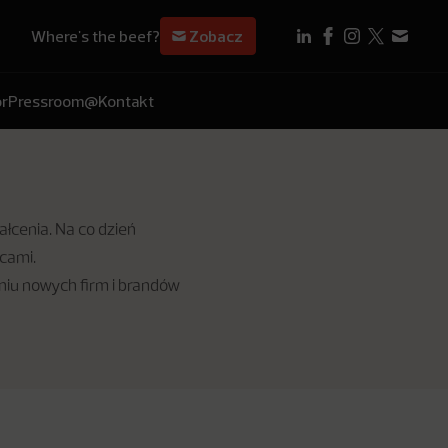
Where's the beef?
Zobacz
r
Pressroom
@Kontakt
ałcenia. Na co dzień
rcami.
niu nowych firm i brandów