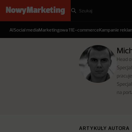
AI
Social media
Marketingowa 11
E-commerce
Kampanie rekl
Mich
Head of
Specjal
pracuje
Specja
na port
ARTYKUŁY AUTORA