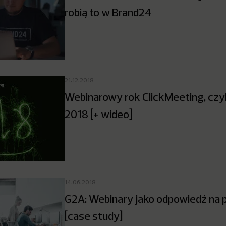
robią to w Brand24
21.12.2018
Webinarowy rok ClickMeeting, czy
2018 [+ wideo]
14.06.2018
G2A: Webinary jako odpowiedź na 
[case study]