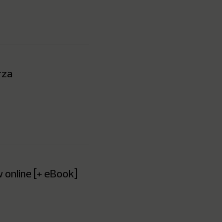
rza
 online [+ eBook]