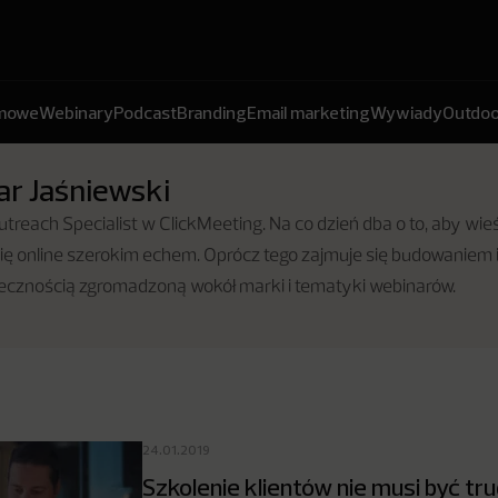
amowe
Webinary
Podcast
Branding
Email marketing
Wywiady
Outdoo
r Jaśniewski
treach Specialist w ClickMeeting. Na co dzień dba o to, aby wi
się online szerokim echem. Oprócz tego zajmuje się budowaniem 
łecznością zgromadzoną wokół marki i tematyki webinarów.
24.01.2019
Szkolenie klientów nie musi być tru