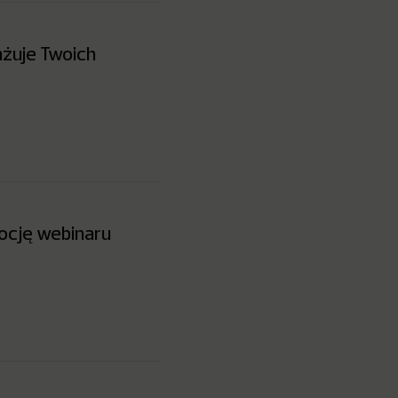
żuje Twoich
ocję webinaru