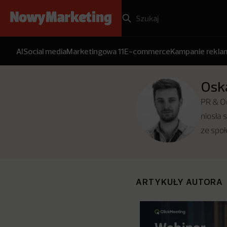
AI
Social media
Marketingowa 11
E-commerce
Kampanie rekl
Oska
PR & Ou
niosła 
ze spo
ARTYKUŁY AUTORA