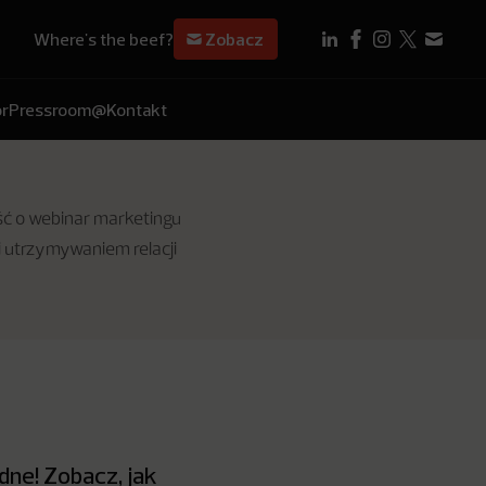
Where's the beef?
Zobacz
r
Pressroom
@Kontakt
eść o webinar marketingu
i utrzymywaniem relacji
dne! Zobacz, jak