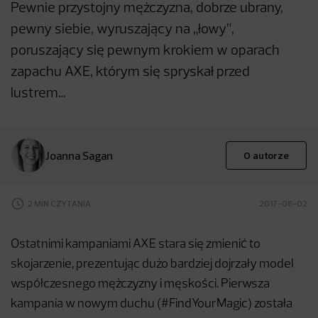
Pewnie przystojny mężczyzna, dobrze ubrany,
pewny siebie, wyruszający na „łowy”,
poruszający się pewnym krokiem w oparach
zapachu AXE, którym się spryskał przed
lustrem…
Joanna Sagan
O autorze
2 MIN CZYTANIA
2017-06-02
Ostatnimi kampaniami AXE stara się zmienić to
skojarzenie, prezentując dużo bardziej dojrzały model
współczesnego mężczyzny i męskości. Pierwsza
kampania w nowym duchu (#FindYourMagic) została