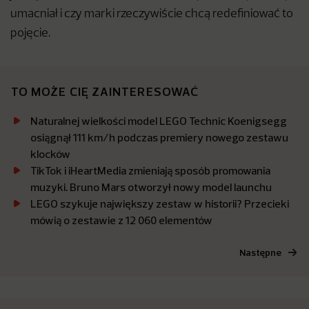
umacniał i czy marki rzeczywiście chcą redefiniować to
pojęcie.
TO MOŻE CIĘ ZAINTERESOWAĆ
Naturalnej wielkości model LEGO Technic Koenigsegg
osiągnął 111 km/h podczas premiery nowego zestawu
klocków
TikTok i iHeartMedia zmieniają sposób promowania
muzyki. Bruno Mars otworzył nowy model launchu
LEGO szykuje największy zestaw w historii? Przecieki
mówią o zestawie z 12 060 elementów
Następne