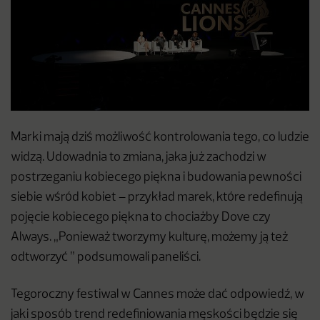
Marki mają dziś możliwość kontrolowania tego, co ludzie
widzą. Udowadnia to zmiana, jaka już zachodzi w
postrzeganiu kobiecego piękna i budowania pewności
siebie wśród kobiet – przykład marek, które redefinują
pojęcie kobiecego piękna to chociażby Dove czy
Always. „Ponieważ tworzymy kulturę, możemy ją też
odtworzyć ” podsumowali paneliści.
Tegoroczny festiwal w Cannes może dać odpowiedź, w
jaki sposób trend redefiniowania męskości będzie się