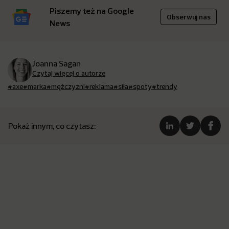
Piszemy też na Google
Obserwuj nas
News
Joanna Sagan
Czytaj więcej o autorze
#axe
#marka
#mężczyźni
#reklama
#siła
#spoty
#trendy
Pokaż innym, co czytasz: