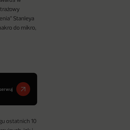
 Awards w
etrażowy
enia” Stanleya
makro do mikro,
serwuj
ągu ostatnich 10