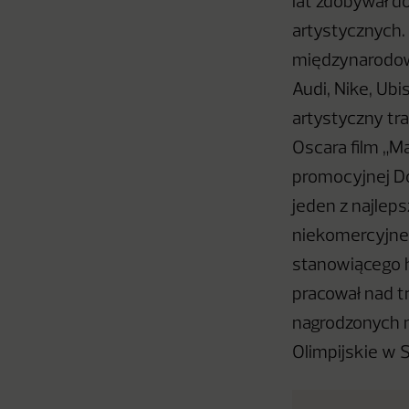
lat zdobywał d
artystycznych.
międzynarodowy
Audi, Nike, Ubi
artystyczny tr
Oscara film „M
promocyjnej Do
jeden z najlep
niekomercyjneg
stanowiącego 
pracował nad tr
nagrodzonych 
Olimpijskie w S