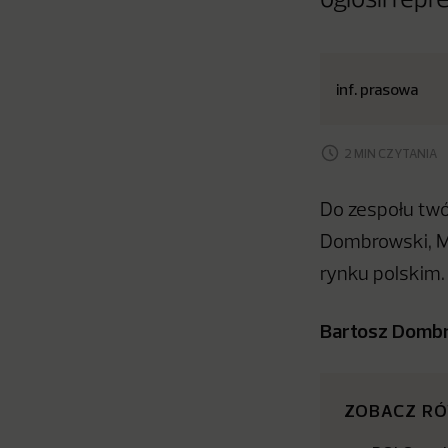
ogłosił rep
inf. prasowa
2 MIN CZYTANIA
Do zespołu twó
Dombrowski, Mi
rynku polskim.
Bartosz Domb
ZOBACZ R