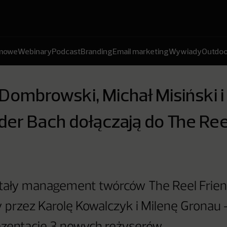
amowe
Webinary
Podcast
Branding
Email marketing
Wywiady
Outdoo
Dombrowski, Michał Misiński i
er Bach dołączają do The Ree
ały management twórców The Reel Frien
przez Karolę Kowalczyk i Milenę Gronau -