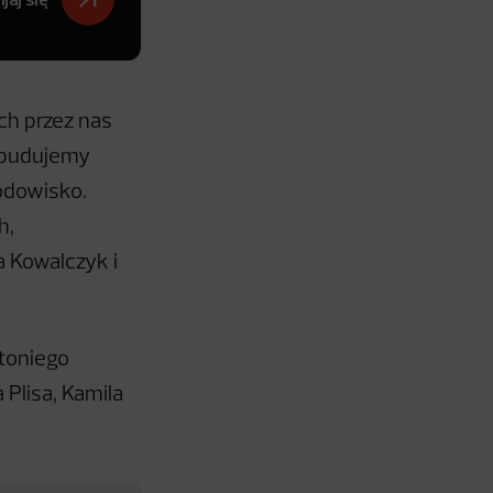
ch przez nas
e budujemy
odowisko.
h,
a Kowalczyk i
ntoniego
Plisa, Kamila