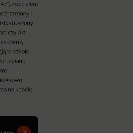
47”, z udziałem
zechstronny i
ał dostrzeżony
rd czy Art
des-Benz,
cją w szkole
 fortepianu
rze
mpleksowo
 ma na koncie
jaj się