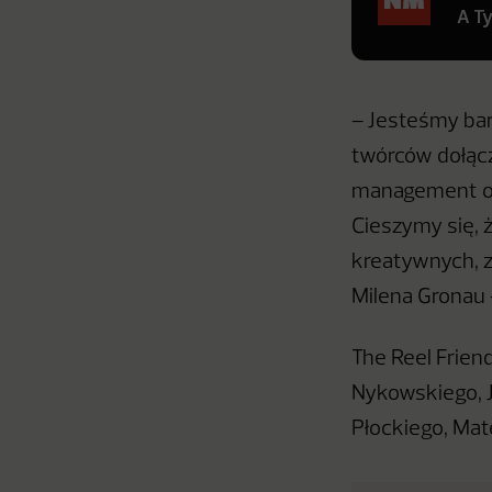
A T
– Jesteśmy bar
twórców dołącz
management ofe
Cieszymy się, 
kreatywnych, z
Milena Gronau –
The Reel Friend
Nykowskiego, J
Płockiego, Mat