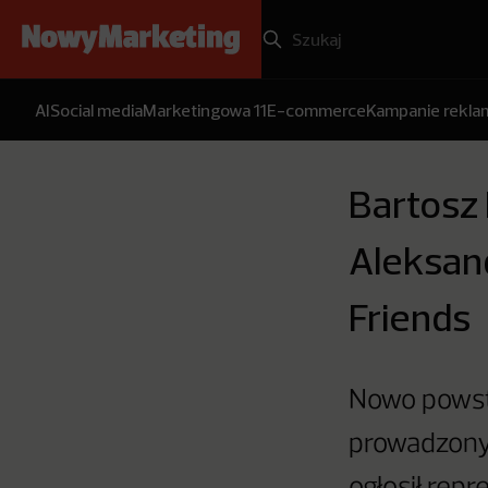
AI
Social media
Marketingowa 11
E-commerce
Kampanie rekl
Bartosz 
Aleksand
Friends
Nowo powst
prowadzony 