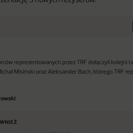
rezentację 3 nowych reżyserów.
rców reprezentowanych przez TRF dołączyli kolejni t
chał Misiński oraz Aleksander Bach, którego TRF re
rowski
ÓWNIEŻ