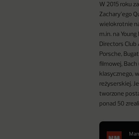
W 2015 roku za
Zachary’ego Qu
wielokrotnie n
m.in. na Young
Directors Club
Porsche, Bugat
filmowej, Bach 
klasycznego, w
reżyserskiej. 
tworzone posta
ponad 50 zrea
Mamy