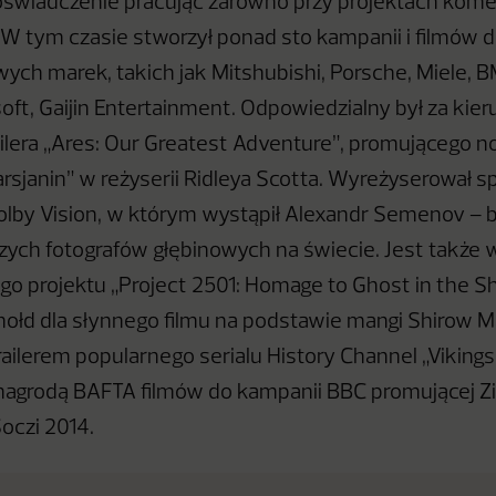
oświadczenie pracując zarówno przy projektach komer
 W tym czasie stworzył ponad sto kampanii i filmów d
ch marek, takich jak Mitshubishi, Porsche, Miele, B
soft, Gaijin Entertainment. Odpowiedzialny był za kie
ailera „Ares: Our Greatest Adventure”, promującego
arsjanin” w reżyserii Ridleya Scotta. Wyreżyserował s
lby Vision, w którym wystąpił Alexandr Semenov – bi
szych fotografów głębinowych na świecie. Jest także
o projektu „Project 2501: Homage to Ghost in the Sh
hołd dla słynnego filmu na podstawie mangi Shirow
ailerem popularnego serialu History Channel „Vikings”
nagrodą BAFTA filmów do kampanii BBC promującej Z
oczi 2014.