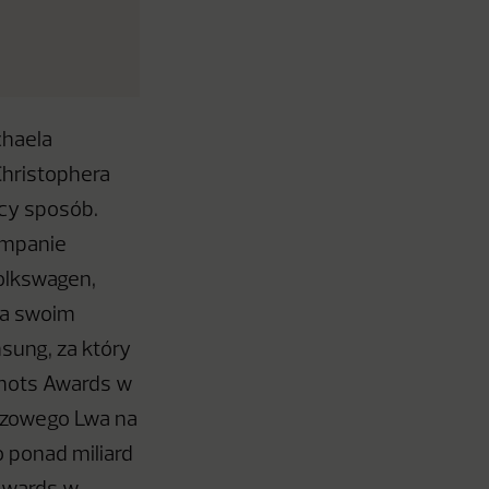
chaela
Christophera
ący sposób.
ampanie
Volkswagen,
na swoim
msung, za który
Shots Awards w
rązowego Lwa na
o ponad miliard