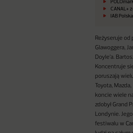
POLOmarke
CANAL+ zo
IAB Polsk
Reżyseruje od 
Glawoggera, Jan
Doyle’a. Bartos
Koncentruje si
poruszają wiel
Toyota, Mazda,
koncie wiele na
zdobył Grand P
Londynie. Jego
festiwalu w Can