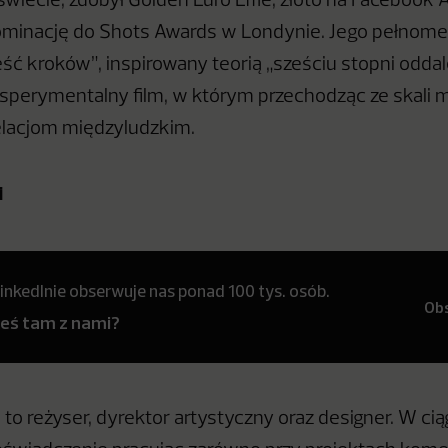
 świecie, zdobył Golden Euro Effie, złoto na Facebook
ominację do Shots Awards w Londynie. Jego pełnom
ć kroków”, inspirowany teorią „sześciu stopni oddal
ksperymentalny film, w którym przechodząc ze skali 
relacjom międzyludzkim.
i
inkedInie obserwuje nas ponad 100 tys. osób.
Ob
teś tam z nami?
 to reżyser, dyrektor artystyczny oraz designer. W ci