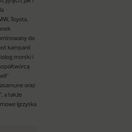
cyjnych, jak i
la
MW, Toyota,
runek
 nominowany do
pot kampanii
olog morski i
 współtwórcą
ell”
 Masamune oraz
, a także
imowe Igrzyska