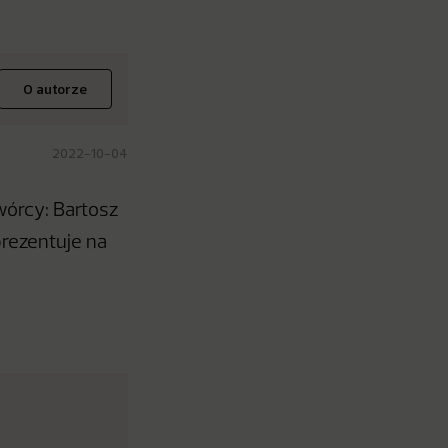
O autorze
2022-10-04
wórcy: Bartosz
prezentuje na