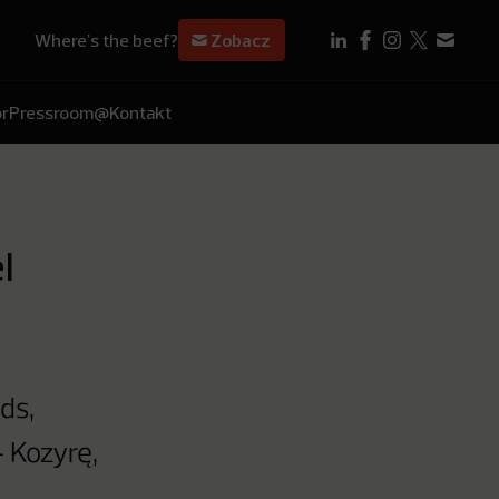
Where's the beef?
Zobacz
r
Pressroom
@Kontakt
l
ds,
 Kozyrę,