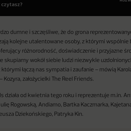
y czytasz?
dzo dumne i szczęśliwe, że do grona reprezentowany
ają kolejne utalentowane osoby, z którymi wspólni
rujący różnorodność, doświadczenie i przyjazne śr
że skupiamy wokół siebie ludzi niezwykle uzdolnionyc
 którymi łączą nas sympatia i zaufanie – mówią Karol
 Kozyra, założycielki The Reel Friends.
s działa od kwietnia tego roku i reprezentuje m.in. A
ulię Rogowską, Andiamo, Bartka Kaczmarka, Kajetana 
eusza Dziekońskiego, Patryka Kin.