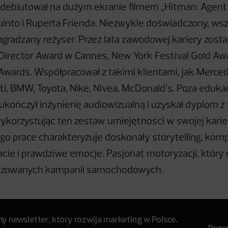
debiutował na dużym ekranie filmem „Hitman: Agent 
into i Ruperta Frienda. Niezwykle doświadczony, ws
agradzany reżyser. Przez lata zawodowej kariery zost
 Director Award w Cannes, New York Festival Gold Awa
 Awards. Współpracował z takimi klientami, jak Merce
ti, BMW, Toyota, Nike, Nivea, McDonald’s. Poza eduka
ukończył inżynierię audiowizualną i uzyskał dyplom z
ykorzystując ten zestaw umiejętności w swojej karie
Jego prace charakteryzuje doskonały storytelling, ko
cie i prawdziwe emocje. Pasjonat motoryzacji, który
lizowanych kampanii samochodowych.
 newsletter, który rozwija marketing w Polsce.
Rozwi