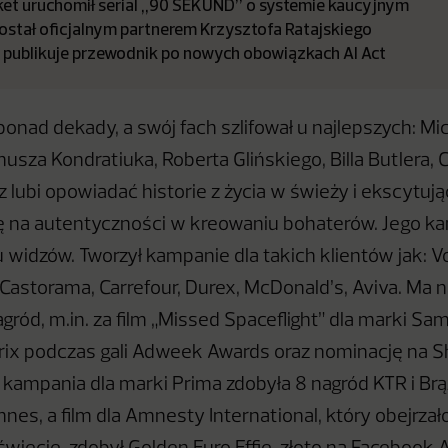
t uruchomił serial „90 SEKUND” o systemie kaucyjnym
stał oficjalnym partnerem Krzysztofa Ratajskiego
a publikuje przewodnik po nowych obowiązkach AI Act
ponad dekady, a swój fach szlifował u najlepszych: Mi
usza Kondratiuka, Roberta Glińskiego, Billa Butlera, 
z lubi opowiadać historie z życia w świeży i ekscytuj
ę na autentyczności w kreowaniu bohaterów. Jego k
u widzów. Tworzył kampanie dla takich klientów jak: 
 Castorama, Carrefour, Durex, McDonald’s, Aviva. Ma 
gród, m.in. za film „Missed Spaceflight” dla marki Sa
rix podczas gali Adweek Awards oraz nominację na 
 kampania dla marki Prima zdobyła 8 nagród KTR i B
nes, a film dla Amnesty International, który obejrzał