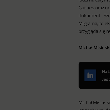
ludzi na całym
Cannes oraz n
dokument „Sześ
Milgrama, to e
przygląda się 
Michał Misińsk
Na L
Jes
Michał Misiński