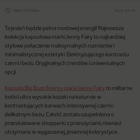
1 MIN CZYTANIA
2022-09-19
Ta jesień będzie pełna modowej energii! Najnowsza
kolekcja kapsułowa marki Jenny Fairy to najbardziej
stylowe połączenie maksymalnych rozmiarów i
minimalistycznej estetyki. Elektryzującego kontrastu
czerni i beżu. Oryginalnych trendów i uniwersalnych
opcji.
Kapsuła Big Boot Energy marki Jenny Fairy
to militarne
botki i ultra wysokie kozaki na koturnie w
kontrastujących barwach: intensywnej czerni i
delikatnym beżu. Całość została uzupełniona o
przeskalowane shopperki z przeszyciami, również
utrzymane w wygaszonej, jesiennej kolorystyce.