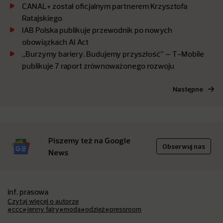
CANAL+ został oficjalnym partnerem Krzysztofa
Ratajskiego
IAB Polska publikuje przewodnik po nowych
obowiązkach AI Act
„Burzymy bariery. Budujemy przyszłość” – T-Mobile
publikuje 7 raport zrównoważonego rozwoju
Następne
Piszemy też na Google
Obserwuj nas
News
inf. prasowa
Czytaj więcej o autorze
#ccc
#jenny fairy
#moda
#odzież
#pressroom