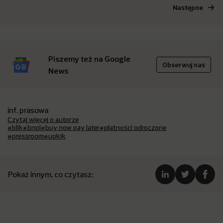
Następne
Piszemy też na Google
Obserwuj nas
News
inf. prasowa
Czytaj więcej o autorze
#blik
#bnpl
#buy now pay later
#płatności odroczone
#pressroom
#uokik
Pokaż innym, co czytasz: