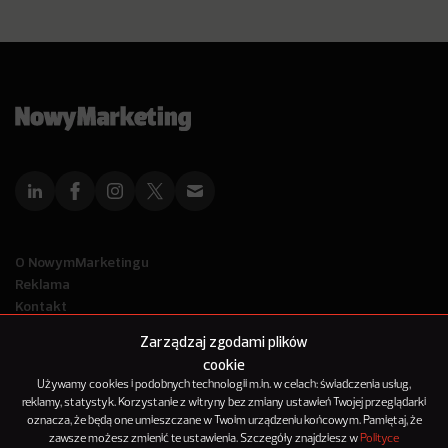
O NowymMarketingu
Reklama
Kontakt
Polityka Prywatności
Zarządzaj zgodami plików
Kanał RSS
cookie
Mapa artykułów
Używamy cookies i podobnych technologii m.in. w celach: świadczenia usług,
reklamy, statystyk. Korzystanie z witryny bez zmiany ustawień Twojej przeglądarki
oznacza, że będą one umieszczane w Twoim urządzeniu końcowym. Pamiętaj, że
© 2012-2025
zawsze możesz zmienić te ustawienia. Szczegóły znajdziesz w
Polityce