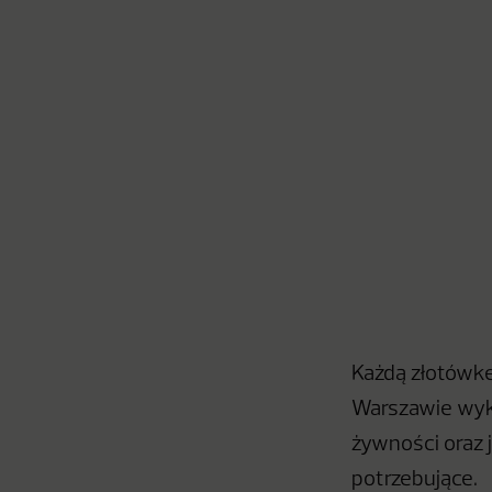
Każdą złotówk
Warszawie wyk
żywności oraz j
potrzebujące.