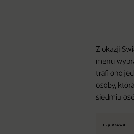
Z okazji Św
menu wybran
trafi ono je
osoby, któr
siedmiu os
inf. prasowa