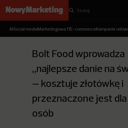
AI
Social media
Marketingowa 11
E-commerce
Kampanie rekl
Bolt Food wprowadza
„najlepsze danie na św
– kosztuje złotówkę i
przeznaczone jest dla
osób