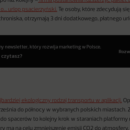
po raz kolejny –
firma postanowiła rozszerzyć pakiet
o… urlop psacierzyński.
Te osoby, które zdecydują si
chroniska, otrzymają 3 dni dodatkowego, płatnego ur
 newsletter, który rozwija marketing w Polsce.
Rozwi
y czytasz?
jbardziej ekologiczny rodzaj transportu w aplikacji.
Op
września do północy w wybranych polskich miastach.
o spacerów to kolejny krok w staraniach platformy 
óry ma na celu zmniejszenie emisji CO2 do atmosfery.