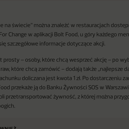
ie na świecie” można znaleźć w restauracjach dostę
 For Change w aplikacji Bolt Food, u góry każdego men
się szczegółowe informacje dotyczące akcji.
 prosty – osoby, które chcą wesprzeć akcję – po wyb
raw, które chcą zamówić – dodają także „najlepsze d
rachunku doliczana jest kwota 1 zł. Po dostarczeniu 
 Food przekaże ją do Banku Żywności SOS w Warszawi
li przetransportować żywność, z której można przyg
bogich.
ÓWNIEŻ