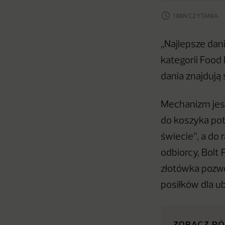
1 MIN CZYTANIA
„Najlepsze dan
kategorii Food
dania znajdują 
Mechanizm jest
do koszyka pot
świecie”, a do 
odbiorcy, Bolt
złotówka pozwo
posiłków dla u
ZOBACZ R