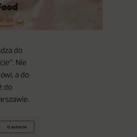
adza do
ie”. Nie
mówi, a do
ż do
rszawie.
O autorze