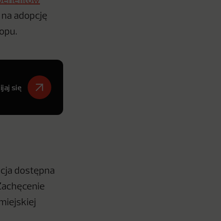
 benefitów
ę na adopcję
lopu.
jaj się
cja dostępna
 Zachęcenie
miejskiej