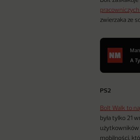
Bolt zaskakuje 
pracowniczych 
zwierzaka ze s
Mamy
A T
PS2
Bolt Walk to na
była tylko 21 
użytkowników d
mobilności, kt