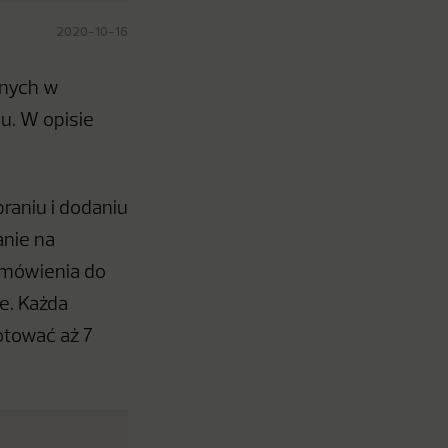
2020-10-16
pnych w
u. W opisie
raniu i dodaniu
anie na
zamówienia do
e. Każda
otować aż 7