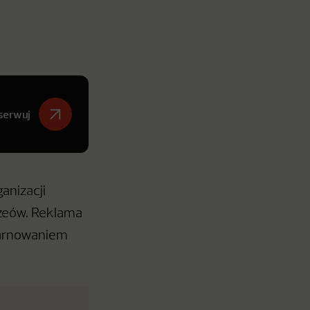
serwuj
anizacji
zeów. Reklama
 marnowaniem