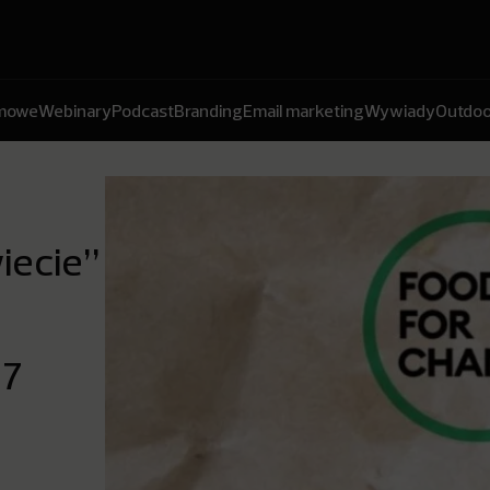
amowe
Webinary
Podcast
Branding
Email marketing
Wywiady
Outdoo
iecie”
 7