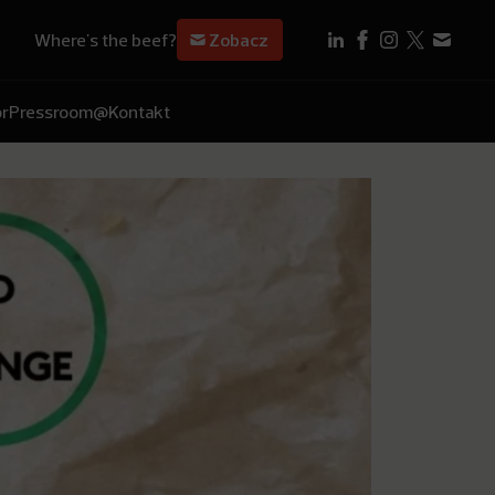
Where's the beef?
Zobacz
r
Pressroom
@Kontakt