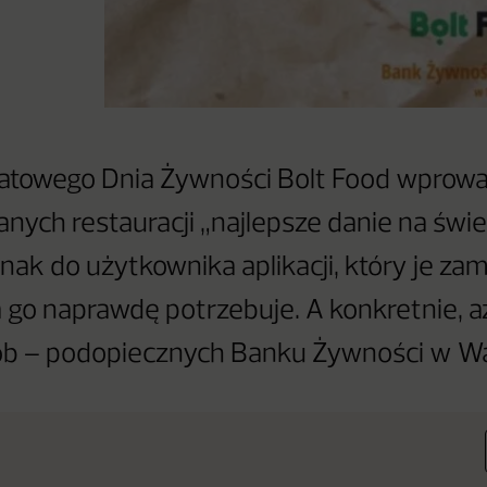
iatowego Dnia Żywności Bolt Food wprow
ych restauracji „najlepsze danie na świec
dnak do użytkownika aplikacji, który je za
a go naprawdę potrzebuje. A konkretnie, a
ób – podopiecznych Banku Żywności w Wa