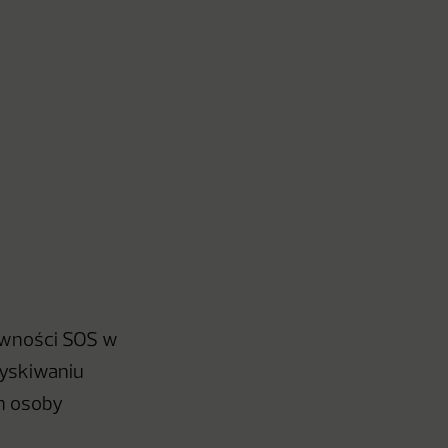
ywności SOS w
zyskiwaniu
ch osoby