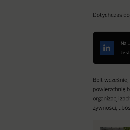
Dotychczas do 
Na L
Jes
Bolt wcześniej
powierzchnię 
organizacji za
żywności, ubó