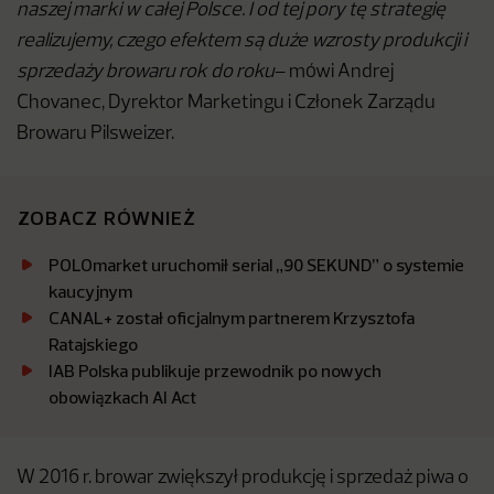
naszej marki w całej Polsce. I od tej pory tę strategię
realizujemy, czego efektem są duże wzrosty produkcji i
sprzedaży browaru rok do roku
– mówi Andrej
Chovanec, Dyrektor Marketingu i Członek Zarządu
Browaru Pilsweizer.
ZOBACZ RÓWNIEŻ
POLOmarket uruchomił serial „90 SEKUND” o systemie
kaucyjnym
CANAL+ został oficjalnym partnerem Krzysztofa
Ratajskiego
IAB Polska publikuje przewodnik po nowych
obowiązkach AI Act
W 2016 r. browar zwiększył produkcję i sprzedaż piwa o