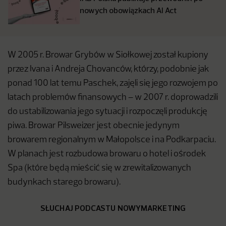
nowych obowiązkach AI Act
W 2005 r. Browar Grybów w Siołkowej został kupiony
przez Ivana i Andreja Chovanców, którzy, podobnie jak
ponad 100 lat temu Paschek, zajęli się jego rozwojem po
latach problemów finansowych – w 2007 r. doprowadzili
do ustabilizowania jego sytuacji i rozpoczęli produkcję
piwa. Browar Pilsweizer jest obecnie jedynym
browarem regionalnym w Małopolsce i na Podkarpaciu.
W planach jest rozbudowa browaru o hotel i ośrodek
Spa (które będą mieścić się w zrewitalizowanych
budynkach starego browaru).
SŁUCHAJ PODCASTU NOWYMARKETING