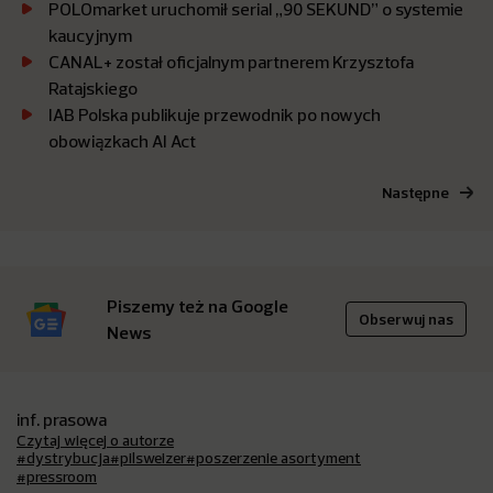
POLOmarket uruchomił serial „90 SEKUND” o systemie
kaucyjnym
CANAL+ został oficjalnym partnerem Krzysztofa
Ratajskiego
IAB Polska publikuje przewodnik po nowych
obowiązkach AI Act
Następne
Piszemy też na Google
Obserwuj nas
News
inf. prasowa
Czytaj więcej o autorze
#dystrybucja
#pilsweizer
#poszerzenie asortyment
#pressroom