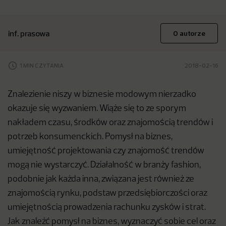
inf. prasowa
O autorze
1 MIN CZYTANIA
2018-02-16
Znalezienie niszy w biznesie modowym nierzadko
okazuje się wyzwaniem. Wiąże się to ze sporym
nakładem czasu, środków oraz znajomością trendów i
potrzeb konsumenckich. Pomysł na biznes,
umiejętność projektowania czy znajomość trendów
mogą nie wystarczyć. Działalność w branży fashion,
podobnie jak każda inna, związana jest również ze
znajomością rynku, podstaw przedsiębiorczości oraz
umiejętnością prowadzenia rachunku zysków i strat.
Jak znaleźć pomysł na biznes, wyznaczyć sobie cel oraz