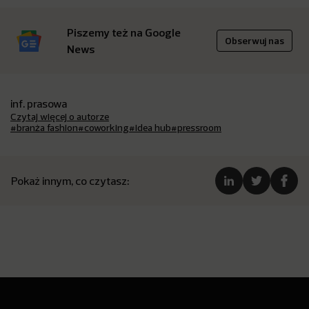
Piszemy też na Google
Obserwuj nas
News
inf. prasowa
Czytaj więcej o autorze
#branża fashion
#coworking
#idea hub
#pressroom
Pokaż innym, co czytasz: