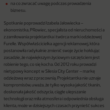
na co zwracać uwagę podczas prowadzenia
biznesu.
Spotkanie poprowadzi Izabela Jałowiecka –
ekonomistka, PRowiec, specjalista od nieruchomości a
z zamiłowania projektantka i twórca marki odzieżowej
Furelle. Współwłaścicielka agencji reklamowej, która
postanowiła radykalnie zmienić swoje życie hołdując
zasadzie, że największym życiowym szczęściem jest
robienie tego, co się kocha. Od 2012 roku prowadzi
nietypowy koncept w Silesia City Center – markę
odzieżową wraz z pracownią. Projektantka nie uznaje
kompromisów, uważa, że tylko wysoka jakość tkanin,
doskonała jakość odszycia, ciągłe ulepszanie
technologii oraz miła atmosfera i odpowiednia obsługa
klienta, może w dzisiejszych czasach przynieść sukces