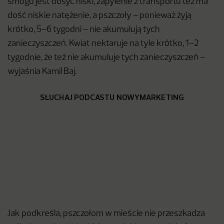
smogu jest dosyć niski, zapylenie z transportu też ma
dość niskie natężenie, a pszczoły – ponieważ żyją
krótko, 5–6 tygodni – nie akumulują tych
zanieczyszczeń. Kwiat nektaruje na tyle krótko, 1–2
tygodnie, że też nie akumuluje tych zanieczyszczeń –
wyjaśnia Kamil Baj.
SŁUCHAJ PODCASTU NOWYMARKETING
Jak podkreśla, pszczołom w mieście nie przeszkadza