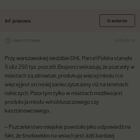
inf. prasowa
O autorze
3 MIN CZYTANIA
2019-07-31
Przy warszawskiej siedzibie DHL Parcel Polska stanęło
5 uli z 250 tys. pszczół. Eksperci wskazują, że pszczoły w
miastach są zdrowsze, produkują więcej miodu i co
więcej jest on mniej zanieczyszczony niż na terenach
rolniczych. Poza tym tylko w miastach możliwa jest
produkcja miodu winobluszczowego czy
kasztanowcowego.
– Pszczelarstwo miejskie powstało jako odpowiedź na
fakt, że środowisko na wsiach jest dziś bardziej