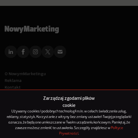
O NowymMarketingu
Reklama
Kontakt
Polityka Prywatności
Zarządzaj zgodami plików
Kanał RSS
cookie
Mapa artykułów
Używamy cookies i podobnych technologii m.in. w celach: świadczenia usług,
reklamy, statystyk. Korzystanie z witryny bez zmiany ustawień Twojej przeglądarki
oznacza, że będą one umieszczane w Twoim urządzeniu końcowym. Pamiętaj, że
© 2012-2025
zawsze możesz zmienić te ustawienia. Szczegóły znajdziesz w
Polityce
NowyMarketing jest marką 143Media Sp. z o.o.
Prywatności
.