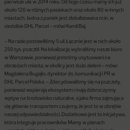
pierwsze ule w 2014 roku. Od tego czasu mamy ich już
około 120 w różnych pasiekach oraz około 80 w innych
miastach. Jedna z pasiek jest zlokalizowana m.in. w
siedzibie DHL Parcel – mówi Kamil Baj.
– Na razie postawiliśmy 5 uli. Łącznie jest w nich około
250 tys. pszczół. Na lokalizację wybraliśmy nasze biuro
w Warszawie, ponieważ jesteśmy usytuowani na
obrzeżach miasta, w okolicy jest dużo zieleni – mówi
Magdalena Bugajło, dyrektor ds. komunikacji i PR w
DHL Parcel Polska. – Zdecydowaliśmy się na pszczoły,
ponieważ wspierają ekosystem i mają dobroczynny
wpływ na środowisko naturalne, a jako firma zajmująca
się głównie transportem czujemy, że jest to w obrębie
naszej odpowiedzialności. Dodatkowo jest to inicjatywa,
która integruje pracowników. Mamy w planach