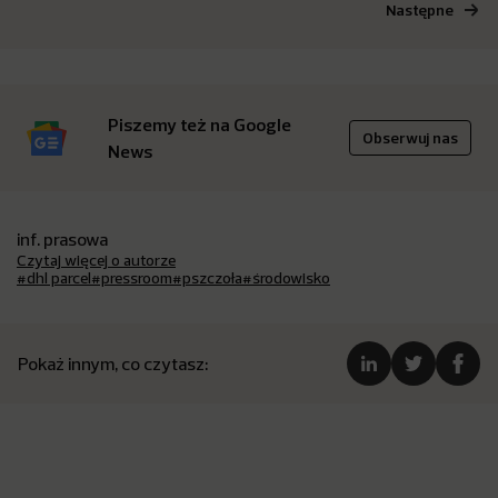
Następne
Piszemy też na Google
Obserwuj nas
News
inf. prasowa
Czytaj więcej o autorze
#dhl parcel
#pressroom
#pszczoła
#środowisko
Pokaż innym, co czytasz: