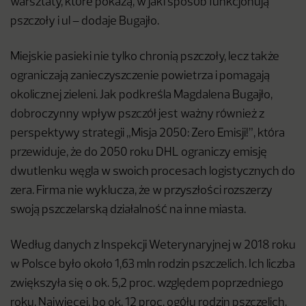
warsztaty, które pokażą, w jaki sposób funkcjonują
pszczoły i ul – dodaje Bugajło.
Miejskie pasieki nie tylko chronią pszczoły, lecz także
ograniczają zanieczyszczenie powietrza i pomagają
okolicznej zieleni. Jak podkreśla Magdalena Bugajło,
dobroczynny wpływ pszczół jest ważny również z
perspektywy strategii „Misja 2050: Zero Emisji!”, która
przewiduje, że do 2050 roku DHL ograniczy emisję
dwutlenku węgla w swoich procesach logistycznych do
zera. Firma nie wyklucza, że w przyszłości rozszerzy
swoją pszczelarską działalność na inne miasta.
Według danych z Inspekcji Weterynaryjnej w 2018 roku
w Polsce było około 1,63 mln rodzin pszczelich. Ich liczba
zwiększyła się o ok. 5,2 proc. względem poprzedniego
roku. Najwięcej, bo ok. 12 proc. ogółu rodzin pszczelich,