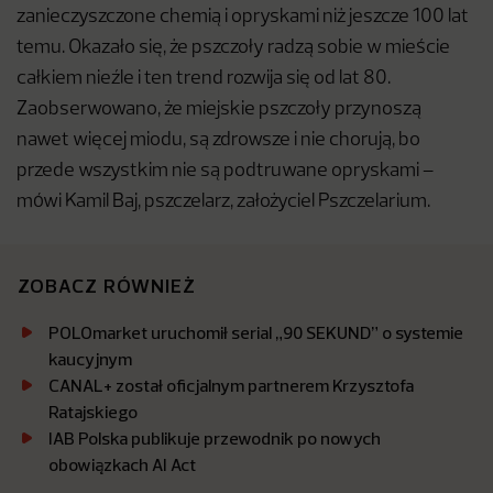
zanieczyszczone chemią i opryskami niż jeszcze 100 lat
temu. Okazało się, że pszczoły radzą sobie w mieście
całkiem nieźle i ten trend rozwija się od lat 80.
Zaobserwowano, że miejskie pszczoły przynoszą
nawet więcej miodu, są zdrowsze i nie chorują, bo
przede wszystkim nie są podtruwane opryskami –
mówi Kamil Baj, pszczelarz, założyciel Pszczelarium.
ZOBACZ RÓWNIEŻ
POLOmarket uruchomił serial „90 SEKUND” o systemie
kaucyjnym
CANAL+ został oficjalnym partnerem Krzysztofa
Ratajskiego
IAB Polska publikuje przewodnik po nowych
obowiązkach AI Act