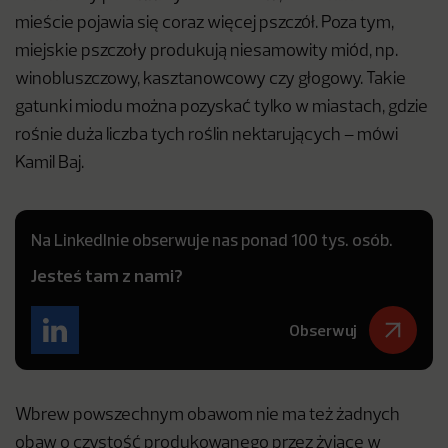
mieście pojawia się coraz więcej pszczół. Poza tym,
miejskie pszczoły produkują niesamowity miód, np.
winobluszczowy, kasztanowcowy czy głogowy. Takie
gatunki miodu można pozyskać tylko w miastach, gdzie
rośnie duża liczba tych roślin nektarujących – mówi
Kamil Baj.
Na LinkedInie obserwuje nas ponad 100 tys. osób.
Jesteś tam z nami?
Obserwuj
Wbrew powszechnym obawom nie ma też żadnych
obaw o czystość produkowanego przez żyjące w