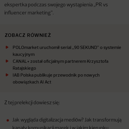
ekspertka podczas swojego wystąpienia „PR vs
influencer marketing”.
ZOBACZ RÓWNIEŻ
POLOmarket uruchomił serial „90 SEKUND” o systemie
kaucyjnym
CANAL+ został oficjalnym partnerem Krzysztofa
Ratajskiego
IAB Polska publikuje przewodnik po nowych
obowiązkach AI Act
Z tej prelekcji dowiesz się:
Jak wygląda digitalizacja mediów? Jak transformują
kanały komunikacji marek i w jakim kierunku