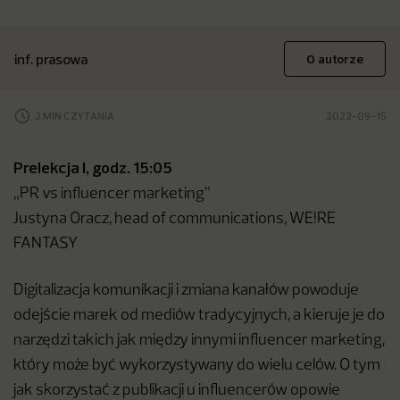
inf. prasowa
O autorze
2 MIN CZYTANIA
2022-09-15
Prelekcja I, godz. 15:05
„PR vs influencer marketing”
Justyna Oracz, head of communications, WE!RE
FANTASY
Digitalizacja komunikacji i zmiana kanałów powoduje
odejście marek od mediów tradycyjnych, a kieruje je do
narzędzi takich jak między innymi influencer marketing,
który może być wykorzystywany do wielu celów. O tym
jak skorzystać z publikacji u influencerów opowie