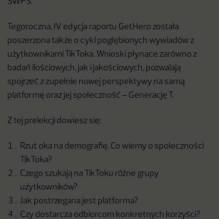
SWPS.
Tegoroczna, IV edycja raportu GetHero została
poszerzona także o cykl pogłębionych wywiadów z
użytkownikami TikToka. Wnioski płynące zarówno z
badań ilościowych, jak i jakościowych, pozwalają
spojrzeć z zupełnie nowej perspektywy na samą
platformę oraz jej społeczność – Generację T.
Z tej prelekcji dowiesz się:
Rzut oka na demografię. Co wiemy o społeczności
TikToka?
Czego szukają na TikToku różne grupy
użytkowników?
Jak postrzegana jest platforma?
Czy dostarcza odbiorcom konkretnych korzyści?