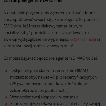
Zostań prelegentem DV Online!
Nieustannie przyjmujemy zgłoszenia od osób, które
chcą spróbować swoich sił jako prelegent/ka podczas
DV Online. Jeśli masz ciekawy temat, którym
chciałbyś/abyś podzielić się z naszą widownią nie
zwlekaj, wyślij zgłoszenie wypełniając
krótki formularz
i
zarezerwuj swój termin w nowym roku!
Co możesz zyskać będąc prelegentem DIMAQ Voice?
Jeśli jesteś posiadaczem certyfikatu DIMAQ,
możesz zdobyć nawet 40 pkt recertyfikacyjnych
(25 gwarantowane, dodatkowo do 15 pkt w
zależności od ocen publiczności)
Wzmocnisz swój ekspercki wizerunek
Zaprezentujesz ciekawe rozwiązania/case’y swojej