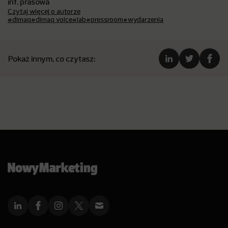
inf. prasowa
Czytaj więcej o autorze
#dimaq
#dimaq voice
#iab
#pressroom
#wydarzenia
Pokaż innym, co czytasz: