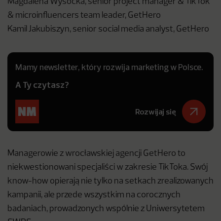
Magdalena Wysocka, senior project manager & TikTok
& microinfluencers team leader, GetHero
Kamil Jakubiszyn, senior social media analyst, GetHero
Mamy newsletter, który rozwija marketing w Polsce.
A Ty czytasz?
Rozwijaj się
Managerowie z wrocławskiej agencji GetHero to
niekwestionowani specjaliści w zakresie TikToka. Swój
know-how opierają nie tylko na setkach zrealizowanych
kampanii, ale przede wszystkim na corocznych
badaniach, prowadzonych wspólnie z Uniwersytetem