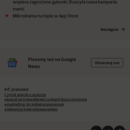
wspiera zagrożone gatunki. Ruszyła nowa kampania
marki
Mikrodrama na topie w App Store
Następne
Piszemy też na Google
Obserwuj nas
News
inf. prasowa
Czytaj więcej o autorze
#brand picture
#dlaniej.tv
#karol liszczyk
#m2w
#marketing do kobiet
#pressroom
#telewizja internetowa
#wideo