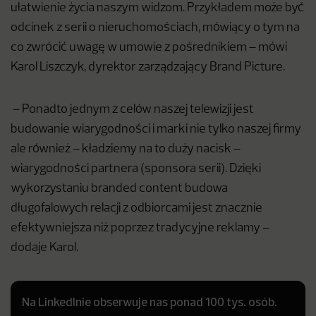
ułatwienie życia naszym widzom. Przykładem może być
odcinek z serii o nieruchomościach, mówiący o tym na
co zwrócić uwagę w umowie z pośrednikiem – mówi
Karol Liszczyk, dyrektor zarządzający Brand Picture.
– Ponadto jednym z celów naszej telewizji jest
budowanie wiarygodności i marki nie tylko naszej firmy
ale również – kładziemy na to duży nacisk –
wiarygodności partnera (sponsora serii). Dzięki
wykorzystaniu branded content budowa
długofalowych relacji z odbiorcami jest znacznie
efektywniejsza niż poprzez tradycyjne reklamy –
dodaje Karol.
Na LinkedInie obserwuje nas ponad 100 tys. osób.