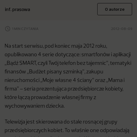
inf. prasowa
O autorze
1 MIN CZYTANIA
2012-08-09
Na start serwisu, pod koniec maja 2012 roku,
opublikowano 4 serie dotyczące: smartfonów i aplikacji
„Bądź SMART, czyli Twój telefon bez tajemnic”, tematyki
finansów „Budżet pisany szminką”, zakupu
nieruchomości „Moje własne 4 ściany” oraz „Mama i
firma” – seria prezentująca przedsiębiorcze kobiety,
które łączą prowadzenie własnej firmy z
wychowywaniem dziecka.
Telewizja jest skierowana do stale rosnącej grupy
przedsiębiorczych kobiet. To właśnie one odpowiadają