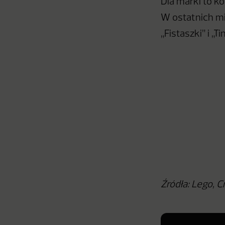
Dla marki to ko
W ostatnich mi
„Fistaszki” i „Ti
Źródła: Lego, Cr