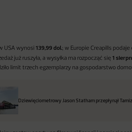
139,99 dol.
 w USA wynosi
; w Europie Creapills podaj
1 sierpn
zedaż już ruszyła, a wysyłka ma rozpocząć się
iło limit trzech egzemplarzy na gospodarstwo dom
Dziewięciometrowy Jason Statham przepłynął Tamiz