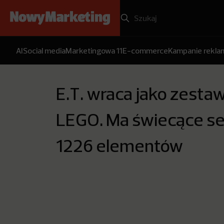
AI
Social media
Marketingowa 11
E-commerce
Kampanie rekl
E.T. wraca jako zesta
LEGO. Ma świecące ser
1226 elementów