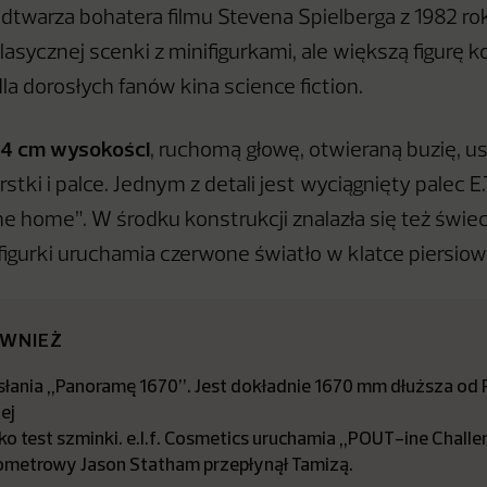
twarza bohatera filmu Stevena Spielberga z 1982 ro
asycznej scenki z minifigurkami, ale większą figurę 
la dorosłych fanów kina science fiction.
4 cm wysokości
, ruchomą głowę, otwieraną buzię, u
stki i palce. Jednym z detali jest wyciągnięty palec E.
e home”. W środku konstrukcji znalazła się też świe
 figurki uruchamia czerwone światło w klatce piersiow
ÓWNIEŻ
dsłania „Panoramę 1670”. Jest dokładnie 1670 mm dłuższa od
ej
ko test szminki. e.l.f. Cosmetics uruchamia „POUT-ine Chall
ometrowy Jason Statham przepłynął Tamizą.