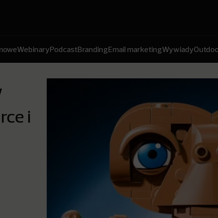
amowe
Webinary
Podcast
Branding
Email marketing
Wywiady
Outdoo
w
ce i