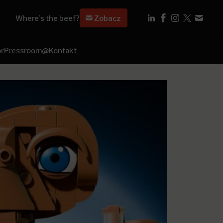
Where's the beef?
Zobacz
r
Pressroom
@Kontakt