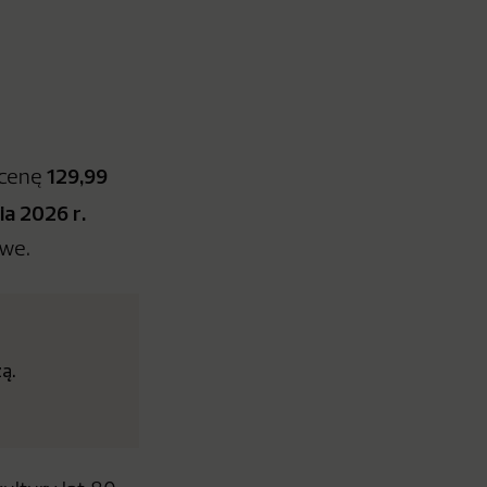
129,99
e cenę
ia 2026 r.
owe.
ą.