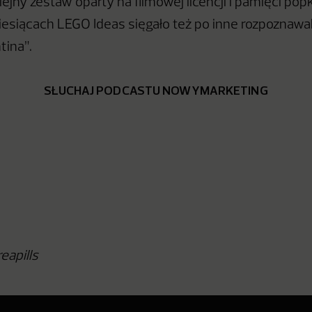
lejny zestaw oparty na filmowej licencji i pamięci popk
esiącach LEGO Ideas sięgało też po inne rozpoznawaln
ntina”.
SŁUCHAJ PODCASTU NOWYMARKETING
eapills