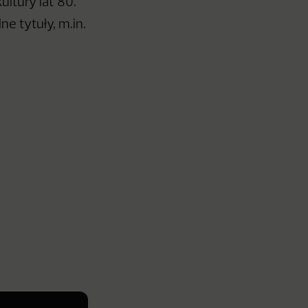
ultury lat 80.
e tytuły, m.in.