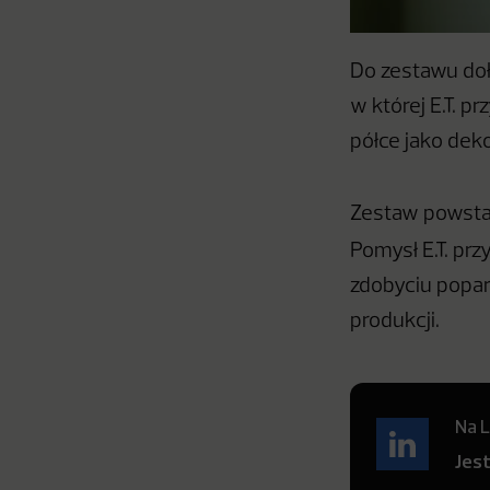
Do zestawu doł
w której E.T. p
półce jako dek
Zestaw powsta
Pomysł E.T. pr
zdobyciu popar
produkcji.
Na L
Jes