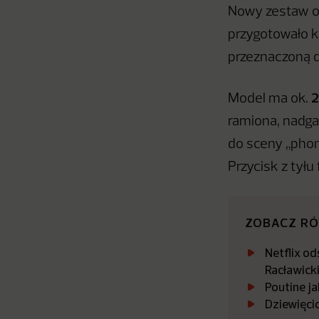
Nowy zestaw od
przygotowało kl
przeznaczoną d
2
Model ma ok.
ramiona, nadgar
do sceny „phon
Przycisk z tyłu
ZOBACZ R
Netflix o
Racławicki
Poutine ja
Dziewięci