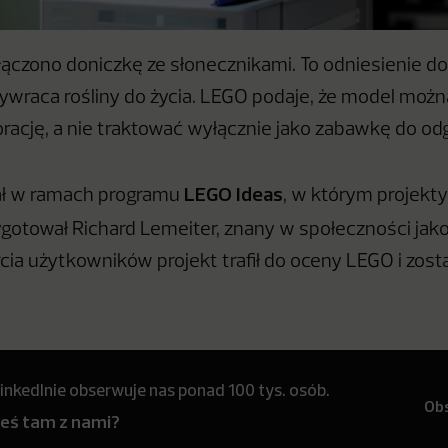
ączono doniczkę ze słonecznikami. To odniesienie do 
rzywraca rośliny do życia. LEGO podaje, że model moż
orację, a nie traktować wyłącznie jako zabawkę do od
LEGO Ideas
ł w ramach programu
, w którym projekty 
zygotował Richard Lemeiter, znany w społeczności jak
cia użytkowników projekt trafił do oceny LEGO i zost
inkedInie obserwuje nas ponad 100 tys. osób.
Ob
teś tam z nami?