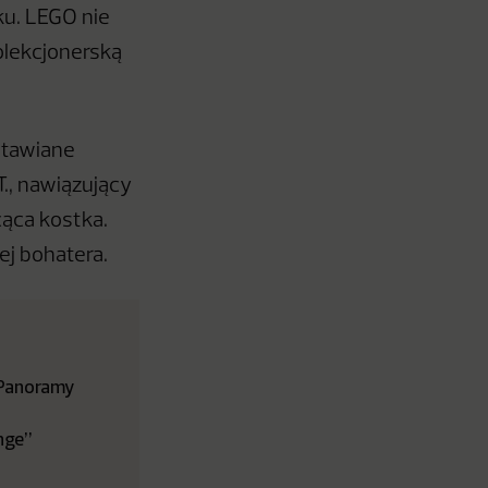
ku. LEGO nie
kolekcjonerską
stawiane
T., nawiązujący
cąca kostka.
ej bohatera.
 Panoramy
enge”