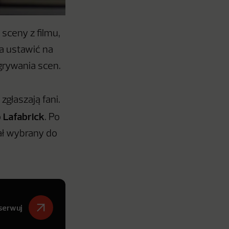
sceny z filmu,
na ustawić na
grywania scen.
zgłaszają fani.
Lafabrick
o
. Po
ał wybrany do
serwuj