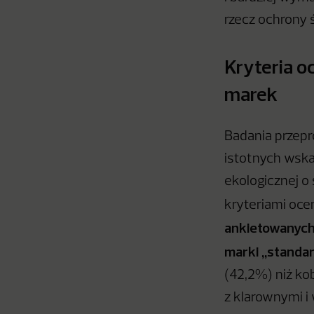
rzecz ochrony 
Kryteria o
marek
Badania przepr
istotnych wska
ekologicznej o
kryteriami oce
ankietowanych
marki „standar
(42,2%) niż kob
z klarownymi i