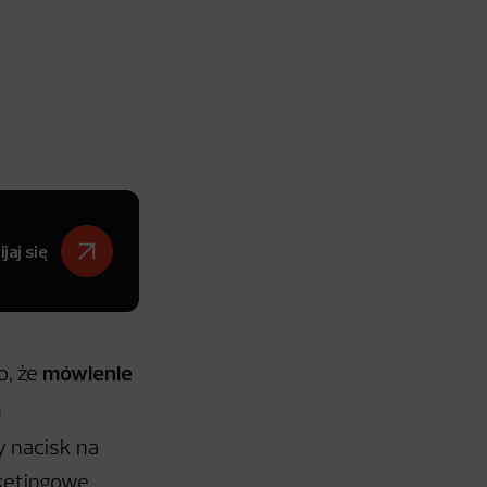
jaj się
mówienie
o, że
a
y nacisk na
rketingowe