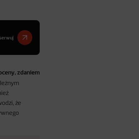
serwuj
 oceny, zdaniem
ależnym
nież
odzi, że
tywnego