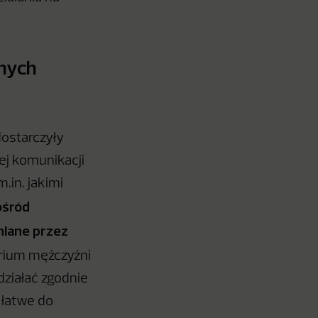
znych
dostarczyły
ej komunikacji
.in. jakimi
ośród
niane przez
erium mężczyźni
działać zgodnie
 łatwe do