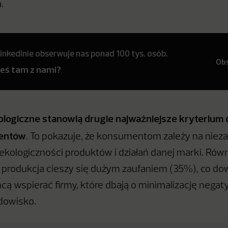
.
inkedInie obserwuje nas ponad 100 tys. osób.
Ob
teś tam z nami?
ologiczne stanowią drugie najważniejsze kryterium
dentów
. To pokazuje, że konsumentom zależy na niez
ekologiczności produktów i działań danej marki. Rów
rodukcja cieszy się dużym zaufaniem (35%), co dow
ą wspierać firmy, które dbają o minimalizację nega
dowisko.