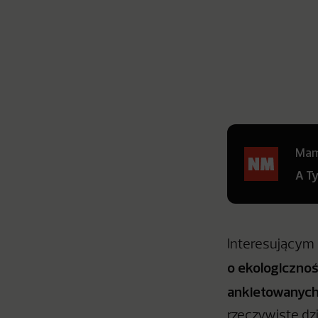
Mamy
A T
Interesującym 
o ekologicznoś
ankietowanych
rzeczywiste dz