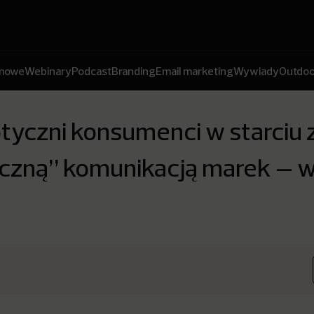
amowe
Webinary
Podcast
Branding
Email marketing
Wywiady
Outdoo
tyczni konsumenci w starciu 
iczną” komunikacją marek – w