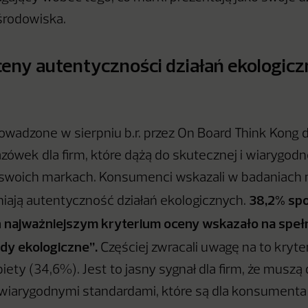
środowiska.
ceny autentyczności działań ekologic
owadzone w sierpniu b.r. przez On Board Think Kong 
zówek dla firm, które dążą do skutecznej i wiarygodn
 swoich markach. Konsumenci wskazali w badaniach m
38,2% sp
niają autentyczność działań ekologicznych.
 najważniejszym kryterium oceny wskazało na speł
dy ekologiczne”.
Częściej zwracali uwagę na to kryt
iety (34,6%). Jest to jasny sygnał dla firm, że muszą 
 wiarygodnymi standardami, które są dla konsumenta