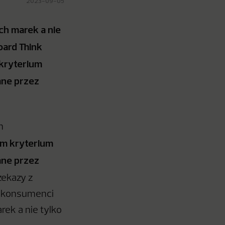
2023-09-05
ch marek a nie
oard Think
kryterium
ane przez
h
ym kryterium
ane przez
zekazy z
e konsumenci
ek a nie tylko