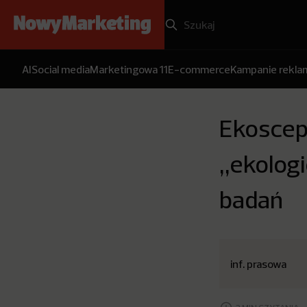
AI
Social media
Marketingowa 11
E-commerce
Kampanie rekl
Ekoscep
„ekolog
badań
inf. prasowa