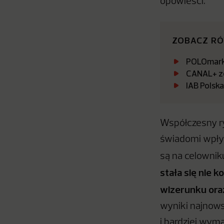
opowieści.
ZOBACZ R
POLOmarke
CANAL+ zo
IAB Polsk
Współczesny ry
świadomi wpły
są na celowni
stała się nie
wizerunku ora
wyniki najnows
i bardziej wym