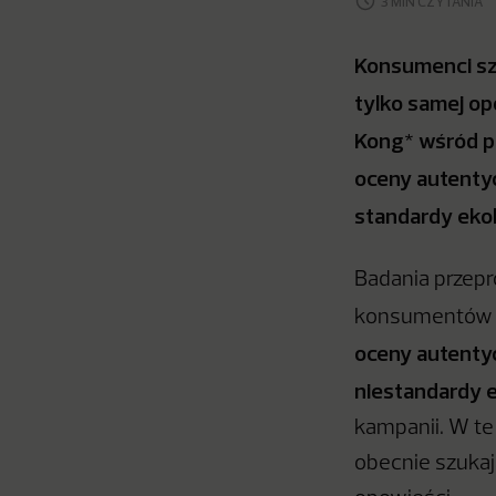
3 MIN CZYTANIA
Konsumenci sz
tylko samej op
Kong* wśród p
oceny autenty
standardy ekol
Badania przepr
konsumentów p
oceny autenty
niestandardy 
kampanii. W te
obecnie szukaj