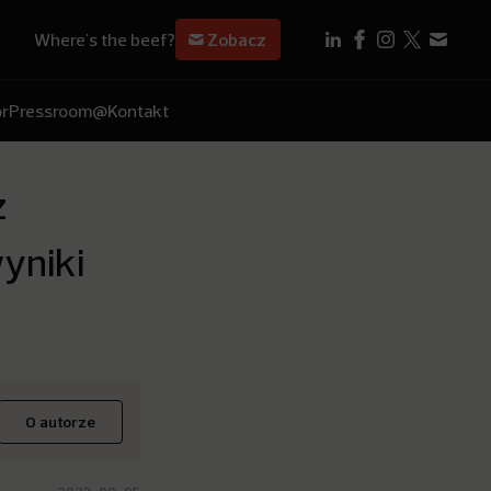
Where's the beef?
Zobacz
r
Pressroom
@Kontakt
z
yniki
O autorze