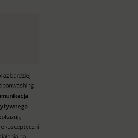
raz bardziej
cleanwashing
omunikacja
ozytywnego
 pokazują
 ekosceptyczni
iałania na