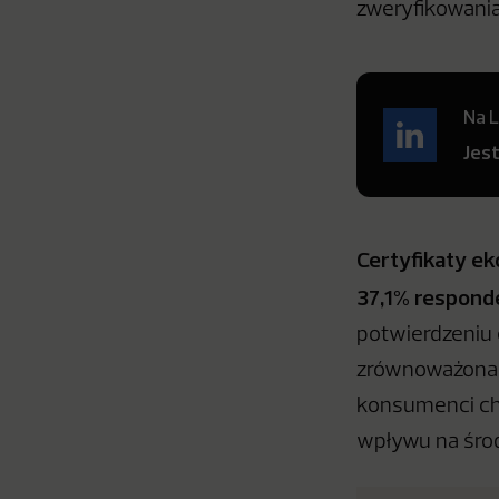
zweryfikowania
Na L
Jes
Certyfikaty ek
37,1% respon
potwierdzeniu 
zrównoważona p
konsumenci chc
wpływu na śro