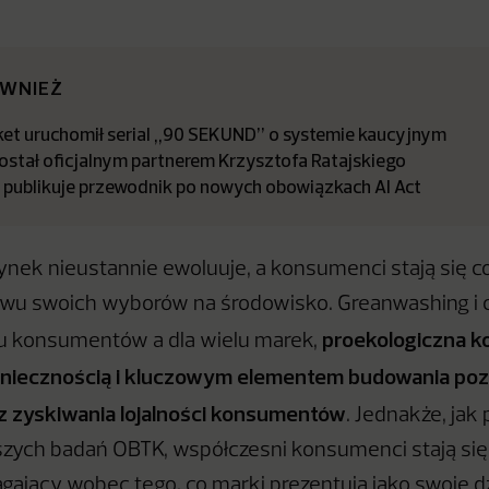
ÓWNIEŻ
t uruchomił serial „90 SEKUND” o systemie kaucyjnym
stał oficjalnym partnerem Krzysztofa Ratajskiego
a publikuje przewodnik po nowych obowiązkach AI Act
nek nieustannie ewoluuje, a konsumenci stają się co
wu swoich wyborów na środowisko. Greanwashing i 
proekologiczna k
ku konsumentów a dla wielu marek,
 koniecznością i kluczowym elementem budowania p
z zyskiwania lojalności konsumentów
. Jednakże, jak
zych badań OBTK, współczesni konsumenci stają się
agający wobec tego, co marki prezentują jako swoje dz