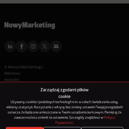
O NowymMarketingu
Reklama
Kontakt
Polityka Prywatności
Zarządzaj zgodami plików
Kanał RSS
cookie
Mapa artykułów
Używamy cookies i podobnych technologii m.in. w celach: świadczenia usług,
reklamy, statystyk. Korzystanie z witryny bez zmiany ustawień Twojej przeglądarki
oznacza, że będą one umieszczane w Twoim urządzeniu końcowym. Pamiętaj, że
© 2012-2025
zawsze możesz zmienić te ustawienia. Szczegóły znajdziesz w
Polityce
NowyMarketing jest marką 143Media Sp. z o.o.
Prywatności
.