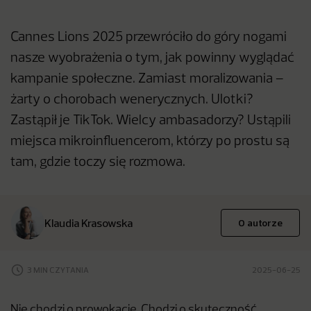
Cannes Lions 2025 przewróciło do góry nogami
nasze wyobrażenia o tym, jak powinny wyglądać
kampanie społeczne. Zamiast moralizowania –
żarty o chorobach wenerycznych. Ulotki?
Zastąpił je TikTok. Wielcy ambasadorzy? Ustąpili
miejsca mikroinfluencerom, którzy po prostu są
tam, gdzie toczy się rozmowa.
Klaudia Krasowska
O autorze
3 MIN CZYTANIA
2025-06-25
Nie chodzi o prowokację. Chodzi o skuteczność.