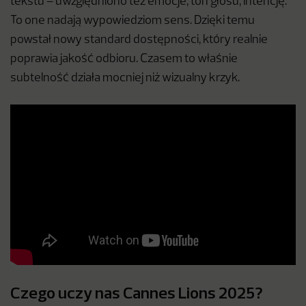
tekstu – uwzględniono też emocje, ton głosu, intencję.
To one nadają wypowiedziom sens. Dzięki temu
powstał nowy standard dostępności, który realnie
poprawia jakość odbioru. Czasem to właśnie
subtelność działa mocniej niż wizualny krzyk.
Czego uczy nas Cannes Lions 2025?