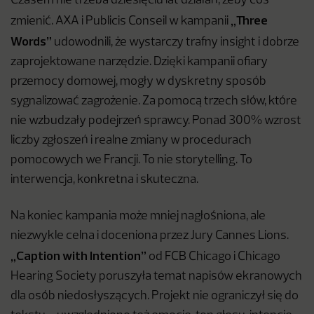
Czasem nie trzeba dziesięciu lat działań, żeby coś
„Three
zmienić. AXA i Publicis Conseil w kampanii
Words”
udowodnili, że wystarczy trafny insight i dobrze
zaprojektowane narzędzie. Dzięki kampanii ofiary
przemocy domowej, mogły w dyskretny sposób
sygnalizować zagrożenie. Za pomocą trzech słów, które
nie wzbudzały podejrzeń sprawcy. Ponad 300% wzrost
liczby zgłoszeń i realne zmiany w procedurach
pomocowych we Francji. To nie storytelling. To
interwencja, konkretna i skuteczna.
Na koniec kampania może mniej nagłośniona, ale
niezwykle celna i doceniona przez Jury Cannes Lions.
„Caption with Intention”
od FCB Chicago i Chicago
Hearing Society poruszyła temat napisów ekranowych
dla osób niedosłyszących. Projekt nie ograniczył się do