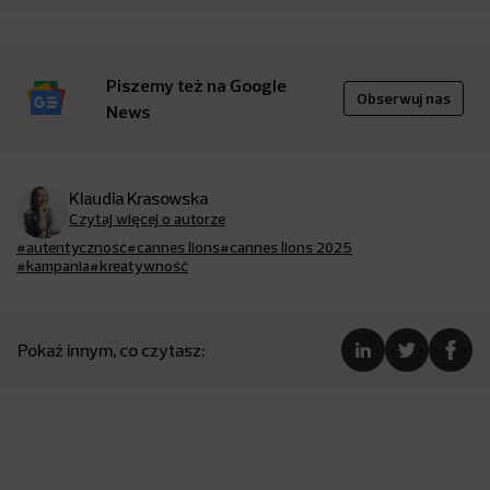
Piszemy też na Google
Obserwuj nas
News
Klaudia Krasowska
Czytaj więcej o autorze
#autentyczność
#cannes lions
#cannes lions 2025
#kampania
#kreatywność
Pokaż innym, co czytasz: