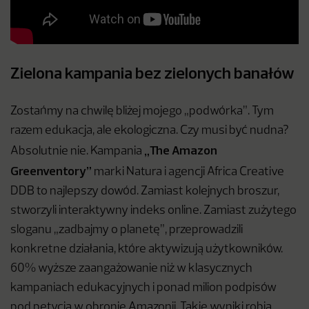
Zielona kampania bez zielonych banałów
Zostańmy na chwilę bliżej mojego „podwórka”. Tym
razem edukacja, ale ekologiczna. Czy musi być nudna?
„The Amazon
Absolutnie nie. Kampania
Greenventory”
marki Natura i agencji Africa Creative
DDB to najlepszy dowód. Zamiast kolejnych broszur,
stworzyli interaktywny indeks online. Zamiast zużytego
sloganu „zadbajmy o planetę”, przeprowadzili
konkretne działania, które aktywizują użytkowników.
60% wyższe zaangażowanie niż w klasycznych
kampaniach edukacyjnych i ponad milion podpisów
pod petycją w obronie Amazonii. Takie wyniki robią