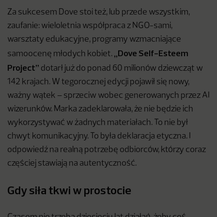
Za sukcesem Dove stoi też, lub przede wszystkim,
zaufanie: wieloletnia współpraca z NGO-sami,
warsztaty edukacyjne, programy wzmacniające
„Dove Self-Esteem
samoocenę młodych kobiet.
Project”
dotarł już do ponad 60 milionów dziewcząt w
142 krajach. W tegorocznej edycji pojawił się nowy,
ważny wątek – sprzeciw wobec generowanych przez AI
wizerunków. Marka zadeklarowała, że nie będzie ich
wykorzystywać w żadnych materiałach. To nie był
chwyt komunikacyjny. To była deklaracja etyczna. I
odpowiedź na realną potrzebę odbiorców, którzy coraz
częściej stawiają na autentyczność.
Gdy siła tkwi w prostocie