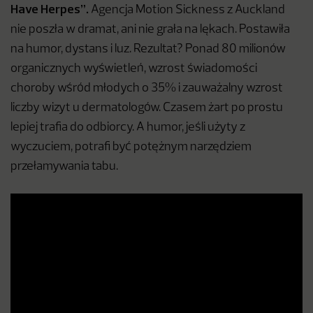
Have Herpes”.
Agencja Motion Sickness z Auckland
nie poszła w dramat, ani nie grała na lękach. Postawiła
na humor, dystans i luz. Rezultat? Ponad 80 milionów
organicznych wyświetleń, wzrost świadomości
choroby wśród młodych o 35% i zauważalny wzrost
liczby wizyt u dermatologów. Czasem żart po prostu
lepiej trafia do odbiorcy. A humor, jeśli użyty z
wyczuciem, potrafi być potężnym narzędziem
przełamywania tabu.