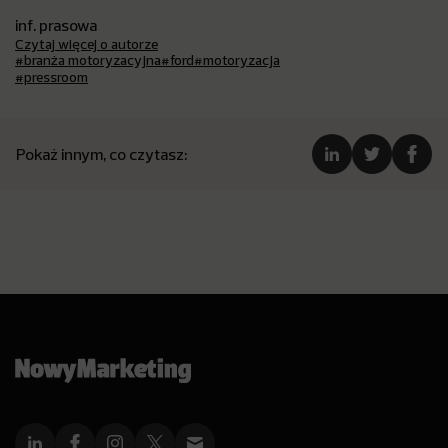
inf. prasowa
Czytaj więcej o autorze
#branża motoryzacyjna
#ford
#motoryzacja
#pressroom
Pokaż innym, co czytasz: