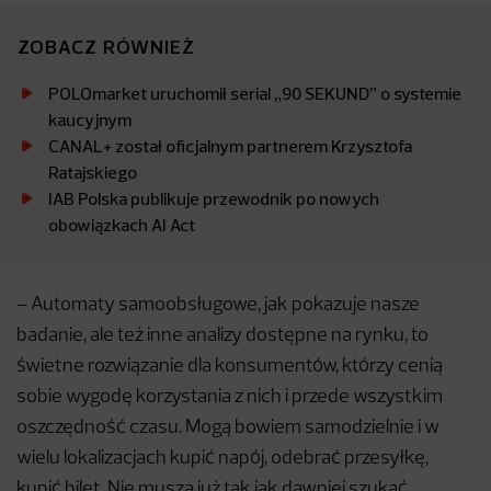
ZOBACZ RÓWNIEŻ
POLOmarket uruchomił serial „90 SEKUND” o systemie
kaucyjnym
CANAL+ został oficjalnym partnerem Krzysztofa
Ratajskiego
IAB Polska publikuje przewodnik po nowych
obowiązkach AI Act
– Automaty samoobsługowe, jak pokazuje nasze
badanie, ale też inne analizy dostępne na rynku, to
świetne rozwiązanie dla konsumentów, którzy cenią
sobie wygodę korzystania z nich i przede wszystkim
oszczędność czasu. Mogą bowiem samodzielnie i w
wielu lokalizacjach kupić napój, odebrać przesyłkę,
kupić bilet. Nie muszą już tak jak dawniej szukać