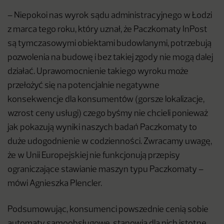
– Niepokoi nas wyrok sądu administracyjnego w Łodzi
z marca tego roku, który uznał, że Paczkomaty InPost
są tymczasowymi obiektami budowlanymi, potrzebują
pozwolenia na budowę i bez takiej zgody nie mogą dalej
działać. Uprawomocnienie takiego wyroku może
przełożyć się na potencjalnie negatywne
konsekwencje dla konsumentów (gorsze lokalizacje,
wzrost ceny usługi) czego byśmy nie chcieli ponieważ
jak pokazują wyniki naszych badań Paczkomaty to
duże udogodnienie w codzienności. Zwracamy uwagę,
że w Unii Europejskiej nie funkcjonują przepisy
ograniczające stawianie maszyn typu Paczkomaty –
mówi Agnieszka Plencler.
Podsumowując, konsumenci powszednie cenią sobie
automaty samoobsługowe, stanowią dla nich istotne