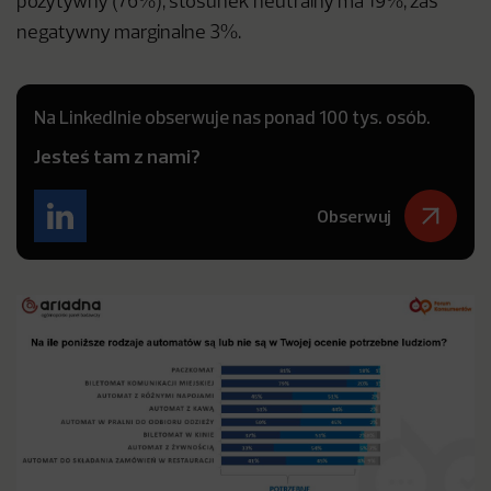
pozytywny (76%), stosunek neutralny ma 19%, zaś
negatywny marginalne 3%.
Na LinkedInie obserwuje nas ponad 100 tys. osób.
Jesteś tam z nami?
Obserwuj