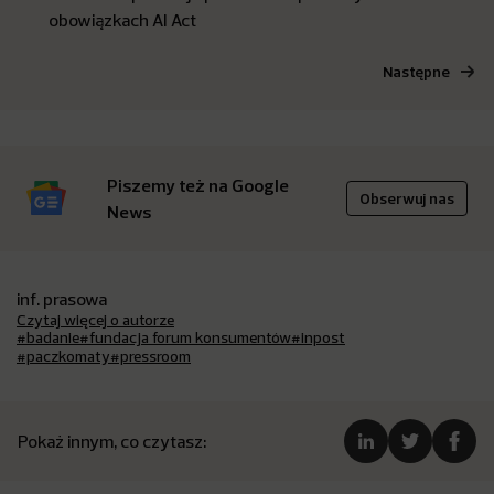
obowiązkach AI Act
Następne
Piszemy też na Google
Obserwuj nas
News
inf. prasowa
Czytaj więcej o autorze
#badanie
#fundacja forum konsumentów
#inpost
#paczkomaty
#pressroom
Pokaż innym, co czytasz: