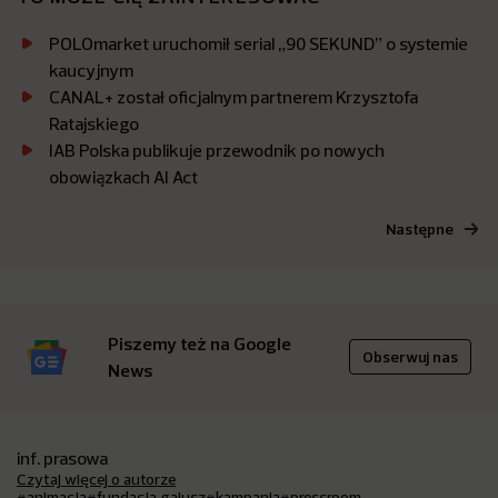
POLOmarket uruchomił serial „90 SEKUND” o systemie
kaucyjnym
CANAL+ został oficjalnym partnerem Krzysztofa
Ratajskiego
IAB Polska publikuje przewodnik po nowych
obowiązkach AI Act
Następne
Piszemy też na Google
Obserwuj nas
News
inf. prasowa
Czytaj więcej o autorze
#animacja
#fundacja gajusz
#kampania
#pressroom