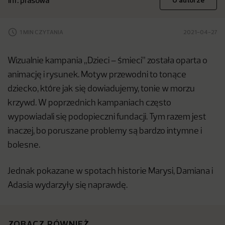
inf. prasowa
O autorze
1 MIN CZYTANIA
2021-04-27
Wizualnie kampania „Dzieci – śmieci” została oparta o
animację i rysunek. Motyw przewodni to tonące
dziecko, które jak się dowiadujemy, tonie w morzu
krzywd. W poprzednich kampaniach często
wypowiadali się podopieczni fundacji. Tym razem jest
inaczej, bo poruszane problemy są bardzo intymne i
bolesne.
Jednak pokazane w spotach historie Marysi, Damiana i
Adasia wydarzyły się naprawdę.
ZOBACZ RÓWNIEŻ