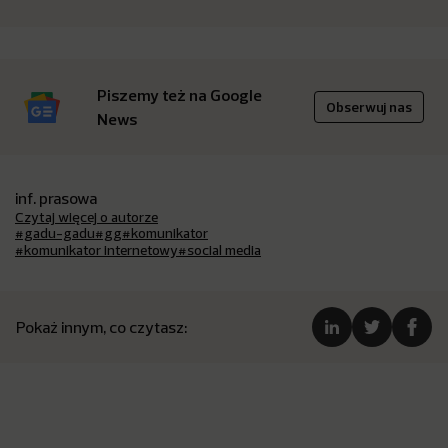
Piszemy też na Google
Obserwuj nas
News
inf. prasowa
Czytaj więcej o autorze
#gadu-gadu
#gg
#komunikator
#komunikator internetowy
#social media
Pokaż innym, co czytasz: