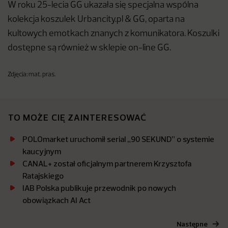
W roku 25-lecia GG ukazała się specjalna wspólna
kolekcja koszulek Urbancity.pl & GG, oparta na
kultowych emotkach znanych z komunikatora. Koszulki
dostępne są również w sklepie on-line GG.
Zdjęcia: mat. pras.
TO MOŻE CIĘ ZAINTERESOWAĆ
POLOmarket uruchomił serial „90 SEKUND” o systemie
kaucyjnym
CANAL+ został oficjalnym partnerem Krzysztofa
Ratajskiego
IAB Polska publikuje przewodnik po nowych
obowiązkach AI Act
Następne