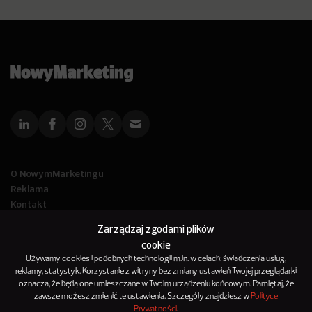
O NowymMarketingu
Reklama
Kontakt
Polityka Prywatności
Zarządzaj zgodami plików
Kanał RSS
cookie
Mapa artykułów
Używamy cookies i podobnych technologii m.in. w celach: świadczenia usług,
reklamy, statystyk. Korzystanie z witryny bez zmiany ustawień Twojej przeglądarki
oznacza, że będą one umieszczane w Twoim urządzeniu końcowym. Pamiętaj, że
© 2012-2025
zawsze możesz zmienić te ustawienia. Szczegóły znajdziesz w
Polityce
NowyMarketing jest marką 143Media Sp. z o.o.
Prywatności
.