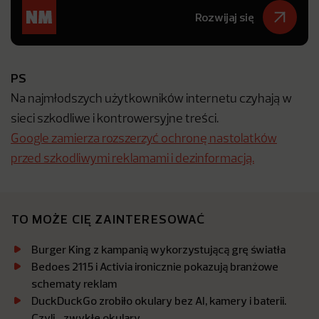
Rozwijaj się
PS
Na najmłodszych użytkowników internetu czyhają w
sieci szkodliwe i kontrowersyjne treści.
Google zamierza rozszerzyć ochronę nastolatków
przed szkodliwymi reklamami i dezinformacją.
TO MOŻE CIĘ ZAINTERESOWAĆ
Burger King z kampanią wykorzystującą grę światła
Bedoes 2115 i Activia ironicznie pokazują branżowe
schematy reklam
DuckDuckGo zrobiło okulary bez AI, kamery i baterii.
Czyli… zwykłe okulary