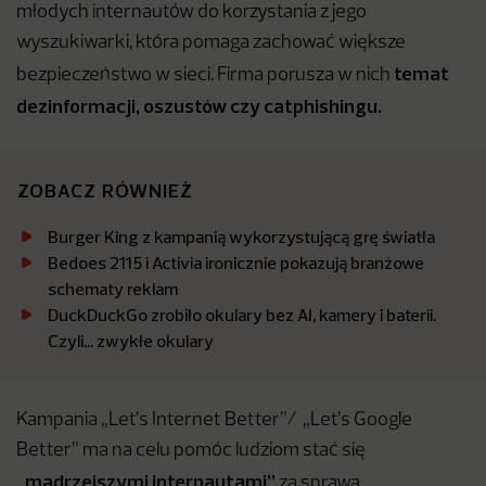
młodych internautów do korzystania z jego
wyszukiwarki, która pomaga zachować większe
temat
bezpieczeństwo w sieci. Firma porusza w nich
dezinformacji, oszustów czy catphishingu.
ZOBACZ RÓWNIEŻ
Burger King z kampanią wykorzystującą grę światła
Bedoes 2115 i Activia ironicznie pokazują branżowe
schematy reklam
DuckDuckGo zrobiło okulary bez AI, kamery i baterii.
Czyli… zwykłe okulary
Kampania „Let’s Internet Better”/ „Let’s Google
Better” ma na celu pomóc ludziom stać się
„mądrzejszymi internautami”
za sprawą