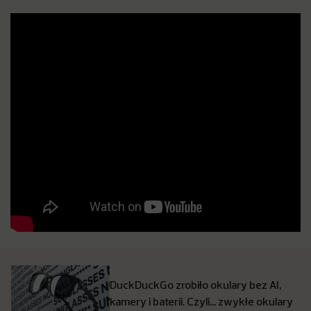
DuckDuckGo zrobiło okulary bez AI,
kamery i baterii. Czyli… zwykłe okulary