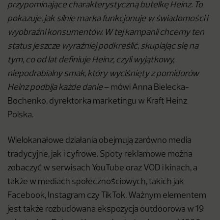
przypominające charakterystyczną butelkę Heinz. To
pokazuje, jak silnie marka funkcjonuje w świadomości i
wyobraźni konsumentów. W tej kampanii chcemy ten
status jeszcze wyraźniej podkreślić, skupiając się na
tym, co od lat definiuje Heinz, czyli wyjątkowy,
niepodrabialny smak, który wyciśnięty z pomidorów
Heinz podbija każde danie
– mówi Anna Bielecka-
Bochenko, dyrektorka marketingu w Kraft Heinz
Polska.
Wielokanałowe działania obejmują zarówno media
tradycyjne, jak i cyfrowe. Spoty reklamowe można
zobaczyć w serwisach YouTube oraz VOD i kinach, a
także w mediach społecznościowych, takich jak
Facebook, Instagram czy TikTok. Ważnym elementem
jest także rozbudowana ekspozycja outdoorowa w 19