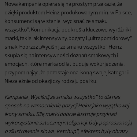
Nowa kampania opiera się na prostym przekazie, że
dzięki produktom Heinz, produkowanym m.in. w Polsce,
konsumenci są w stanie „wycisnąć ze smaku
wszystko”. Komunikacja podkreśla kluczowe wyróżniki
marki, takie jak intensywny, bogaty i „ultrapomidorowy”
smak. Poprzez „Wyciśnij ze smaku wszystko” Heinz
skupia się na intensywności doznań smakowych i
emocjach, które marka od lat buduje wokół jedzenia,
przypominając, że pozostaje ona ikoną swojej kategorii.
Niezależnie od okazji czy rodzaju posiłku.
Kampania „Wyciśnij ze smaku wszystko” to dla nas
sposób na wzmocnienie pozycji Heinz jako wyjątkowej
ikony smaku. Siłę marki dobrze ilustruje przykład
wykorzystania sztucznej inteligencji. Gdy poproszono ją
o zilustrowanie słowa „ketchup”, efektem były obrazy