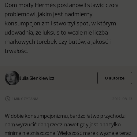
Dom mody Hermès postanowił stawić czoła
problemowi, jakim jest nadmierny
konsumpcjonizm i stworzył spot, w którym
udowadnia, że luksus to wcale nie liczba
markowych torebek czy butów, a jakość i
trwałość.
Julia Sienkiewicz
O autorze
1 MIN CZYTANIA
2019-03-13
W dobie konsumpcjonizmu, bardzo łatwo przychodzi
nam wyrzucić daną rzecz, nawet gdy jest ona tylko
minimalnie zniszczona. Większość marek wyznaje teraz