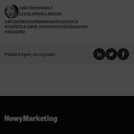
Julia Sienkiewicz
Czytaj więcej o autorze
#akcja
#hermes
#kampania
#konsumpcja
#marketing marek premium
#marki luksusowe
#suszonka
Pokaż innym, co czytasz: