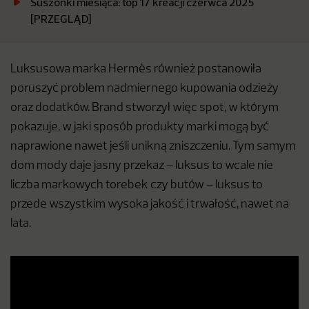
Suszonki miesiąca: top 17 kreacji czerwca 2025
[PRZEGLĄD]
Luksusowa marka Hermès również postanowiła
poruszyć problem nadmiernego kupowania odzieży
oraz dodatków. Brand stworzył więc spot, w którym
pokazuje, w jaki sposób produkty marki mogą być
naprawione nawet jeśli unikną zniszczeniu. Tym samym
dom mody daje jasny przekaz – luksus to wcale nie
liczba markowych torebek czy butów – luksus to
przede wszystkim wysoka jakość i trwałość, nawet na
lata.