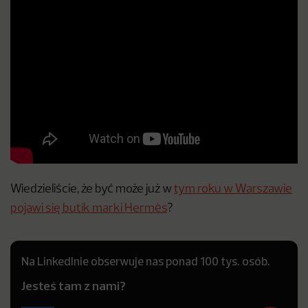
Wiedzieliście, że być może już w
tym roku w Warszawie
pojawi się butik marki Hermès
?
Na LinkedInie obserwuje nas ponad 100 tys. osób.
Jesteś tam z nami?