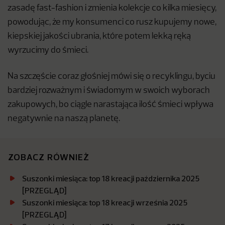
zasadę fast-fashion i zmienia kolekcje co kilka miesięcy,
powodując, że my konsumenci co rusz kupujemy nowe,
kiepskiej jakości ubrania, które potem lekką ręką
wyrzucimy do śmieci.
Na szczęście coraz głośniej mówi się o recyklingu, byciu
bardziej rozważnym i świadomym w swoich wyborach
zakupowych, bo ciągle narastająca ilość śmieci wpływa
negatywnie na naszą planetę.
ZOBACZ RÓWNIEŻ
Suszonki miesiąca: top 18 kreacji października 2025
[PRZEGLĄD]
Suszonki miesiąca: top 18 kreacji września 2025
[PRZEGLĄD]