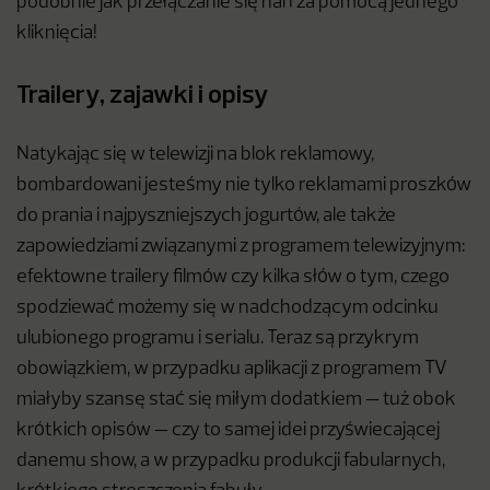
podobnie jak przełączanie się nań za pomocą jednego
kliknięcia!
Trailery, zajawki i opisy
Natykając się w telewizji na blok reklamowy,
bombardowani jesteśmy nie tylko reklamami proszków
do prania i najpyszniejszych jogurtów, ale także
zapowiedziami związanymi z programem telewizyjnym:
efektowne trailery filmów czy kilka słów o tym, czego
spodziewać możemy się w nadchodzącym odcinku
ulubionego programu i serialu. Teraz są przykrym
obowiązkiem, w przypadku aplikacji z programem TV
miałyby szansę stać się miłym dodatkiem — tuż obok
krótkich opisów — czy to samej idei przyświecającej
danemu show, a w przypadku produkcji fabularnych,