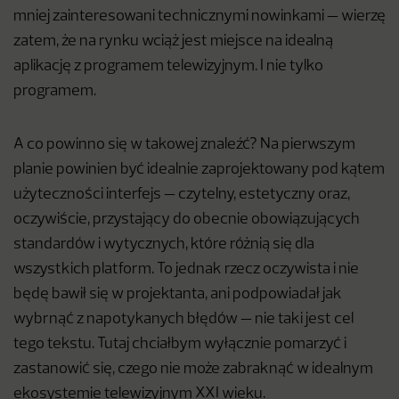
mniej zainteresowani technicznymi nowinkami — wierzę
zatem, że na rynku wciąż jest miejsce na idealną
aplikację z programem telewizyjnym. I nie tylko
programem.
A co powinno się w takowej znaleźć? Na pierwszym
planie powinien być idealnie zaprojektowany pod kątem
użyteczności interfejs — czytelny, estetyczny oraz,
oczywiście, przystający do obecnie obowiązujących
standardów i wytycznych, które różnią się dla
wszystkich platform. To jednak rzecz oczywista i nie
będę bawił się w projektanta, ani podpowiadał jak
wybrnąć z napotykanych błędów — nie taki jest cel
tego tekstu. Tutaj chciałbym wyłącznie pomarzyć i
zastanowić się, czego nie może zabraknąć w idealnym
ekosystemie telewizyjnym XXI wieku.