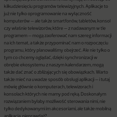
kilkudziesięciu programów telewizyjnych. Aplikacje to
już nie tylko oprogramowanie na wyłączność
komputerów — ale także smartfonów, tabletów, konsol
czy właśnie telewizorów, które — z nadawanym w tle
programem — mogą zaoferować nam szereg informacji
na ich temat, a także przypominać nam o rozpoczęciu
programu, który planowaliśmy obejrzeć. Ale nie tylko o
tym co chcemy oglądać, dzięki synchronizacji w
obrębie ekosystemu z naszym kalendarzem, mogą
także dać znać o zbliżających się obowiązkach. Warto
także mieć na uwadze sposób obsługi aplikacji — i tutaj
mówię głównie o komputerach, telewizorach i
konsolach których nie mamy pod ręką. Doskonałym
rozwiązaniem byłaby możliwość sterowania nimi, nie
tylko dedykowanymi im akcesoriami, ale także mobilną
aplikacją, nieprawdaż?