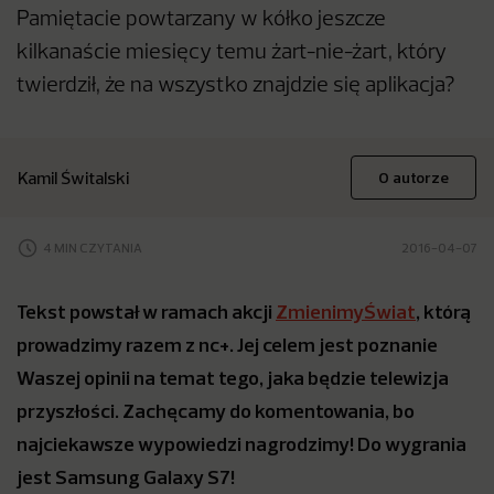
Pamiętacie powtarzany w kółko jeszcze
kilkanaście miesięcy temu żart-nie-żart, który
twierdził, że na wszystko znajdzie się aplikacja?
Kamil Świtalski
O autorze
4 MIN CZYTANIA
2016-04-07
Tekst powstał w ramach akcji
ZmienimyŚwiat
, którą
prowadzimy razem z nc+. Jej celem jest poznanie
Waszej opinii na temat tego, jaka będzie telewizja
przyszłości. Zachęcamy do komentowania, bo
najciekawsze wypowiedzi nagrodzimy! Do wygrania
jest Samsung Galaxy S7!