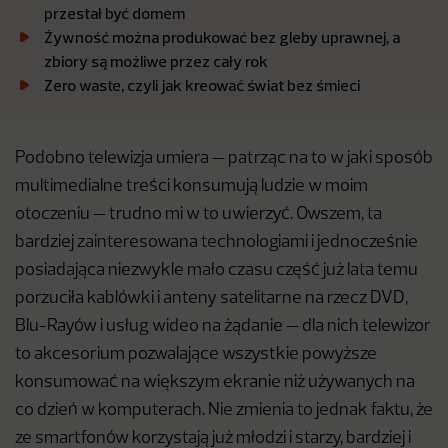
przestał być domem
Żywność można produkować bez gleby uprawnej, a
zbiory są możliwe przez cały rok
Zero waste, czyli jak kreować świat bez śmieci
Podobno telewizja umiera — patrząc na to w jaki sposób
multimedialne treści konsumują ludzie w moim
otoczeniu — trudno mi w to uwierzyć. Owszem, ta
bardziej zainteresowana technologiami i jednocześnie
posiadająca niezwykle mało czasu część już lata temu
porzuciła kablówki i anteny satelitarne na rzecz DVD,
Blu-Rayów i usług wideo na żądanie — dla nich telewizor
to akcesorium pozwalające wszystkie powyższe
konsumować na większym ekranie niż używanych na
co dzień w komputerach. Nie zmienia to jednak faktu, że
ze smartfonów korzystają już młodzi i starzy, bardziej i