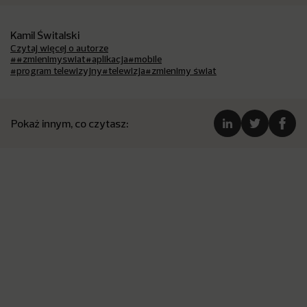
Kamil Świtalski
Czytaj więcej o autorze
##zmienimyswiat
#aplikacja
#mobile
#program telewizyjny
#telewizja
#zmienimy świat
Pokaż innym, co czytasz: