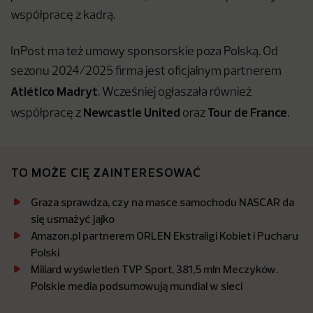
współpracę z kadrą.
InPost ma też umowy sponsorskie poza Polską. Od
sezonu 2024/2025 firma jest oficjalnym partnerem
Atlético Madryt
. Wcześniej ogłaszała również
Newcastle United
Tour de France
współpracę z
oraz
.
TO MOŻE CIĘ ZAINTERESOWAĆ
Graza sprawdza, czy na masce samochodu NASCAR da
się usmażyć jajko
Amazon.pl partnerem ORLEN Ekstraligi Kobiet i Pucharu
Polski
Miliard wyświetleń TVP Sport, 381,5 mln Meczyków.
Polskie media podsumowują mundial w sieci