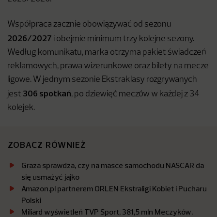
Współpraca zacznie obowiązywać od sezonu
2026/2027
i obejmie minimum trzy kolejne sezony.
Według komunikatu, marka otrzyma pakiet świadczeń
reklamowych, prawa wizerunkowe oraz bilety na mecze
ligowe. W jednym sezonie Ekstraklasy rozgrywanych
306 spotkań
jest
, po dziewięć meczów w każdej z 34
kolejek.
ZOBACZ RÓWNIEŻ
Graza sprawdza, czy na masce samochodu NASCAR da
się usmażyć jajko
Amazon.pl partnerem ORLEN Ekstraligi Kobiet i Pucharu
Polski
Miliard wyświetleń TVP Sport, 381,5 mln Meczyków.