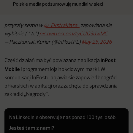
Polskie media podsumowują mundial w sieci
przyszły sezon w
@_Ekstraklasa_
zapowiada się
wybitnie ( ͡° ͜ʖ ͡°)
pic.twitter.com/tyCUO3dwMC
— Paczkomat, Kurier (@InPostPL)
May 25, 2026
InPost
Część działań ma być powiązana z aplikacją
Mobile
i programem lojalnościowym marki. W
komunikacji InPostu pojawia się zapowiedź nagród
piłkarskich w aplikacji oraz zachęta do sprawdzania
zakładki „Nagrody”.
Na LinkedInie obserwuje nas ponad 100 tys. osób.
Jesteś tam z nami?