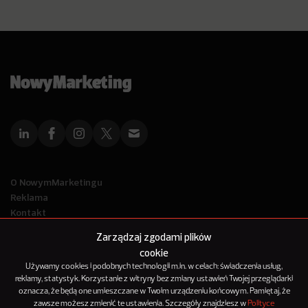
O NowymMarketingu
Reklama
Kontakt
Polityka Prywatności
Zarządzaj zgodami plików
Kanał RSS
cookie
Mapa artykułów
Używamy cookies i podobnych technologii m.in. w celach: świadczenia usług,
reklamy, statystyk. Korzystanie z witryny bez zmiany ustawień Twojej przeglądarki
oznacza, że będą one umieszczane w Twoim urządzeniu końcowym. Pamiętaj, że
© 2012-2025
zawsze możesz zmienić te ustawienia. Szczegóły znajdziesz w
Polityce