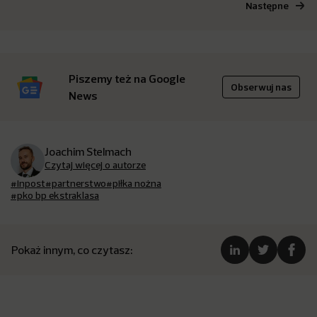
Następne
Piszemy też na Google
Obserwuj nas
News
Joachim Stelmach
Czytaj więcej o autorze
#inpost
#partnerstwo
#piłka nożna
#pko bp ekstraklasa
Pokaż innym, co czytasz: