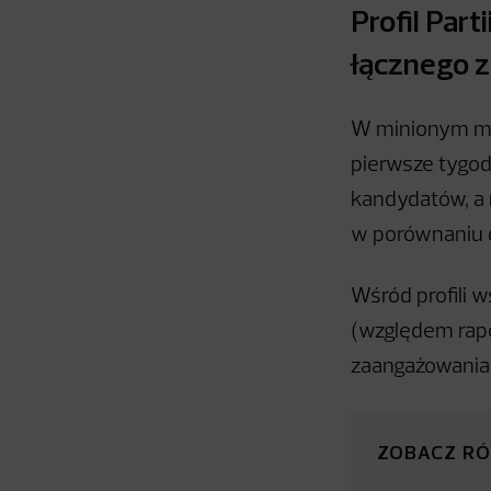
Profil Par
łącznego 
W minionym mi
pierwsze tygo
kandydatów, a
w porównaniu do
Wśród profili w
(względem rapo
zaangażowania 
ZOBACZ R