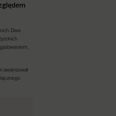
względem
kich. Dwa
zystkich
angażowaniem,
.
zem awansował
 łącznego