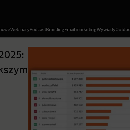
amowe
Webinary
Podcast
Branding
Email marketing
Wywiady
Outdoo
 2025:
ększym