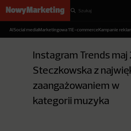
AI
Social media
Marketingowa 11
E-commerce
Kampanie rekl
Instagram Trends maj
Steczkowska z najwi
zaangażowaniem w
kategorii muzyka