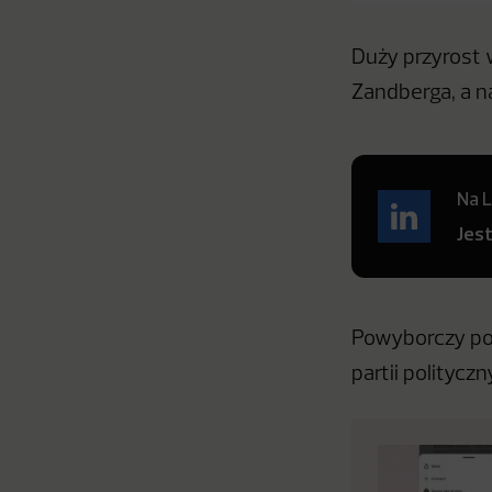
Duży przyrost 
Zandberga, a n
Na L
Jes
Powyborczy pos
partii politycz