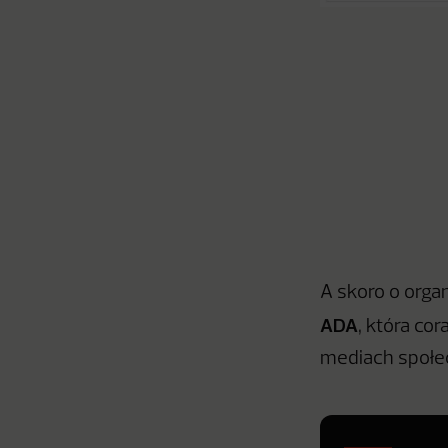
A skoro o orga
ADA
, która co
mediach społe