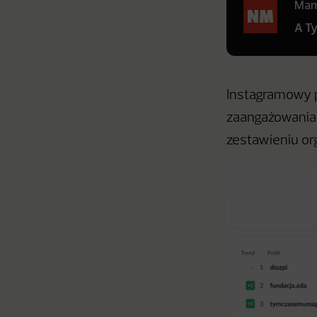
Mamy
A T
Instagramowy p
zaangażowania,
zestawieniu or