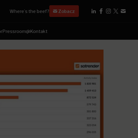
Where's the beef?
Zobacz
r
Pressroom
@Kontakt