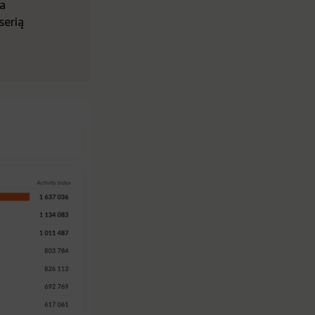
ka
serią