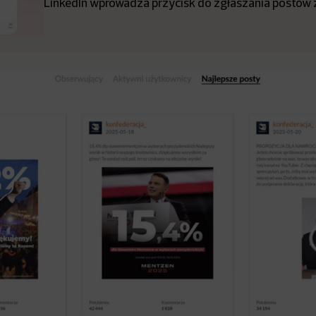
LinkedIn wprowadza przycisk do zgłaszania postów z