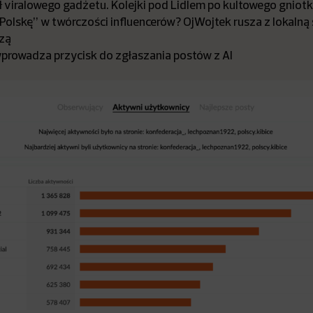
 viralowego gadżetu. Kolejki pod Lidlem po kultowego gniot
olskę” w twórczości influencerów? OjWojtek rusza z lokalną 
zą
wprowadza przycisk do zgłaszania postów z AI