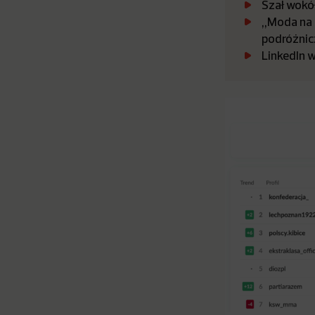
Szał wokół
„Moda na P
podróżnic
LinkedIn 