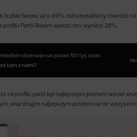
w liczbie fanów, aż o 49%, odnotowaliśmy również na 
a profilu Partii Razem wzrost ten wyniósł 28%.
inkedInie obserwuje nas ponad 100 tys. osób.
Ob
teś tam z nami?
t na profilu partii był najlepszym postem wśród wszy
nych, oraz drugim najlepszym postem na tle wszystkich