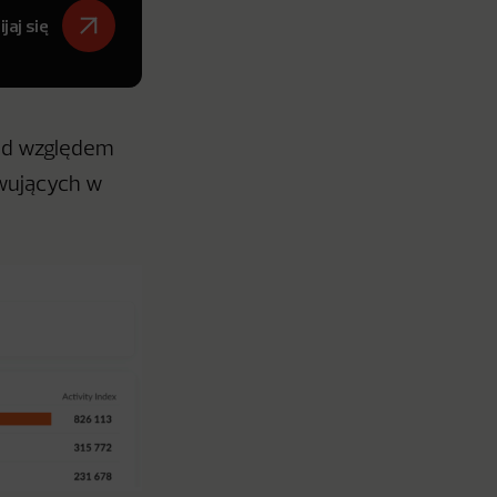
jaj się
pod względem
rwujących w