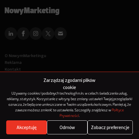
O NowymMarketingu
Reklama
Kontakt
Polityka Prywatności
Zarządzaj zgodami plików
Kanał RSS
cookie
Mapa artykułów
Używamy cookies i podobnych technologii m.in. w celach: świadczenia usług,
reklamy, statystyk. Korzystanie z witryny bez zmiany ustawień Twojej przeglądarki
oznacza, że będą one umieszczane w Twoim urządzeniu końcowym. Pamiętaj, że
© 2012-2025
zawsze możesz zmienić te ustawienia. Szczegóły znajdziesz w
Polityce
NowyMarketing jest marką 143Media Sp. z o.o.
Prywatności
.
Akceptuję
Odmów
Zobacz preferencje
Where's the beef?
Zobacz