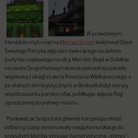
W prawdziwym
irlandzkim stylu rząd na
MerrionStreet
świętował Dzień
Świętego Patryka zdjęciem świecącego na zielono
budynku rządowego na ulicy Merrion. Rząd w Dublinie
na swoim Snapchatowym koncie pokazał też paradę
wojskową z okazji stulecia Powstania Wielkanocnego, a
po atakach terrorystycznych
w Brukseli złożył wyrazy
współczucia ku pamięci ofiar, publikując zdjęcie flagi
opuszczonej do połowy masztu.
Ponieważ ze Snapchata głównie korzystają młodzi
odbiorcy, rządy dostosowały swoją komunikację do
przyszłych liderów, stosując humorystyczne „stores”.