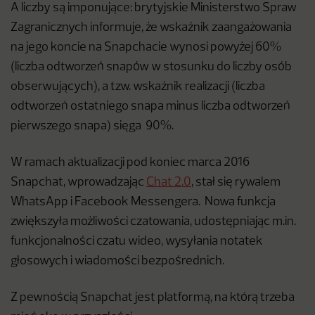
A liczby są imponujące: brytyjskie Ministerstwo Spraw
Zagranicznych informuje, że wskaźnik zaangażowania
na jego koncie na Snapchacie wynosi powyżej 60%
(liczba odtworzeń snapów w stosunku do liczby osób
obserwujących), a tzw. wskaźnik realizacji (liczba
odtworzeń ostatniego snapa minus liczba odtworzeń
pierwszego snapa) sięga 90%.
W ramach aktualizacji pod koniec marca 2016
Snapchat, wprowadzając
Chat 2.0
, stał się rywalem
WhatsApp i Facebook Messengera. Nowa funkcja
zwiększyła możliwości czatowania, udostępniając m.in.
funkcjonalności czatu wideo, wysyłania notatek
głosowych i wiadomości bezpośrednich.
Z pewnością Snapchat jest platformą, na którą trzeba