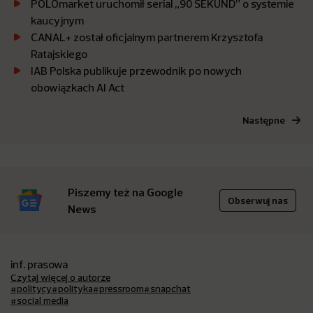
POLOmarket uruchomił serial „90 SEKUND” o systemie
kaucyjnym
CANAL+ został oficjalnym partnerem Krzysztofa
Ratajskiego
IAB Polska publikuje przewodnik po nowych
obowiązkach AI Act
Następne
Piszemy też na Google
Obserwuj nas
News
inf. prasowa
Czytaj więcej o autorze
#politycy
#polityka
#pressroom
#snapchat
#social media