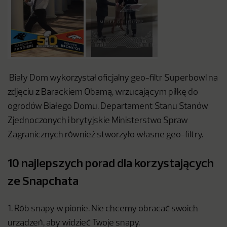
Biały Dom wykorzystał oficjalny geo-filtr Superbowl na
zdjęciu z Barackiem Obamą, wrzucającym piłkę do
ogrodów Białego Domu. Departament Stanu Stanów
Zjednoczonych i brytyjskie Ministerstwo Spraw
Zagranicznych również stworzyło własne geo-filtry.
10 najlepszych porad dla korzystających
ze Snapchata
1. Rób snapy w pionie. Nie chcemy obracać swoich
urządzeń, aby widzieć Twoje snapy.