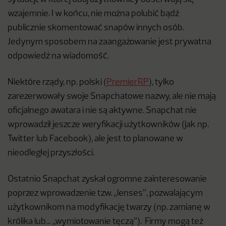
wzajemnie. I w końcu, nie można polubić bądź
publicznie skomentować snapów innych osób.
Jedynym sposobem na zaangażowanie jest prywatna
odpowiedź na wiadomość.
Niektóre rządy, np. polski (
PremierRP
), tylko
zarezerwowały swoje Snapchatowe nazwy, ale nie mają
oficjalnego awatara i nie są aktywne. Snapchat nie
wprowadził jeszcze weryfikacji użytkowników (jak np.
Twitter lub Facebook), ale jest to planowane w
nieodległej przyszłości.
Ostatnio Snapchat zyskał ogromne zainteresowanie
poprzez wprowadzenie tzw. „lenses”, pozwalającym
użytkownikom na modyfikację twarzy (np. zamianę w
królika lub… „wymiotowanie tęczą”). Firmy mogą też