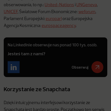
obserwowania, to np.:
United-Nations
i
UNGeneva
,
UNICEF
, Światowe Forum Ekonomiczne:
weforum
,
Parlament Europejski:
europarl
oraz Europejska
Agencja Kosmiczna:
eurospaceagency
.
Na LinkedInie obserwuje nas ponad 100 tys. osób.
Jesteś tam z nami?
Obserwuj
Korzystanie ze Snapchata
Dzięki intuicyjnemu interfejsowi korzystanie ze
Snapchata jest bardzo proste. Początkowo ten serwis