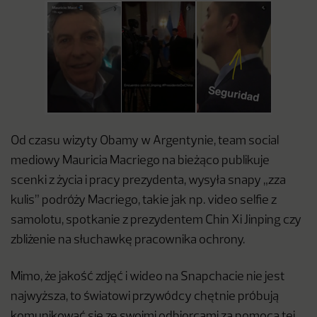
Od czasu wizyty Obamy w Argentynie, team social
mediowy Mauricia Macriego na bieżąco publikuje
scenki z życia i pracy prezydenta, wysyła snapy „zza
kulis” podróży Macriego, takie jak np. video selfie z
samolotu, spotkanie
z prezydentem Chin Xi Jinping czy
zbliżenie na słuchawkę pracownika ochrony.
Mimo, że jakość zdjęć i wideo na Snapchacie nie jest
najwyższa, to światowi przywódcy chętnie próbują
komunikować się ze swoimi odbiorcami za pomocą tej