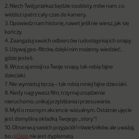
2. Niech Twój przekaz będzie osobisty, mów nam, co
widzisz i patrz cały czas do kamery.
3. Opowiedz nam historię, nawet jeśli nie wiesz, jak się
kończy.
4. Zaangażuj swoich odbiorców i udostępniaj ich snapy.
5. Używaj geo-filtrów, dzięki nim możemy wiedzieć,
gdzie jesteś.
6. Wrzucaj emoji na Twoje snapy, tak robią fajne
dzieciaki.
7. Nie wymiotuj tęczą – tak robią mniej fajne dzieciaki.
8. Kiedy nagrywasz film, trzymaj urządzenie
nieruchomo, unikaj przybliżania i przesuwania.
9. Myśl o mocnym akcencie wizualnym. Ostatnie ujęcie
jest domyślną okładką Twojego „story”!
10. Obserwuj swoich przyjaciół I rówieśników, ale uważaj,
bo
@Diplo
nie jest dyplomatą.