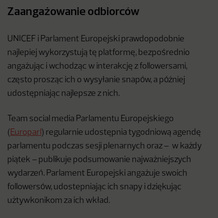
Zaangażowanie odbiorców
UNICEF i Parlament Europejski prawdopodobnie
najlepiej wykorzystują tę platformę, bezpośrednio
angażując
i wchodząc w interakcję z followersami,
często prosząc ich o wysyłanie snapów,
a później
udostępniając najlepsze z nich.
Team social media Parlamentu Europejskiego
(
Europarl
) regularnie udostępnia tygodniową agendę
parlamentu podczas sesji plenarnych oraz – w każdy
piątek – publikuje podsumowanie najważniejszych
wydarzeń. Parlament Europejski angażuje swoich
followersów, udostepniając ich snapy i dziękując
użtywkonikom za ich wkład.