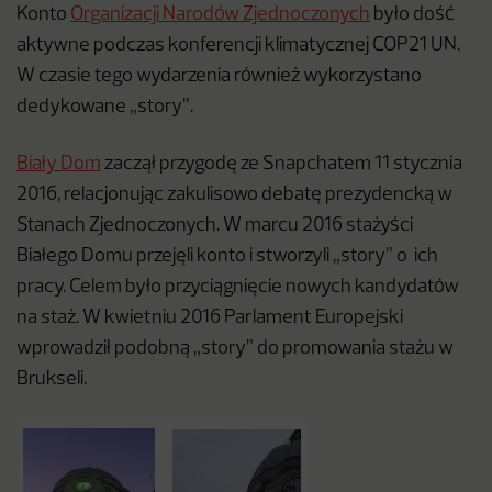
Konto
Organizacji Narodów Zjednoczonych
było dość
aktywne podczas konferencji klimatycznej COP21 UN.
W czasie tego wydarzenia również wykorzystano
dedykowane „story”.
Biały Dom
zaczął przygodę ze Snapchatem 11 stycznia
2016, relacjonując zakulisowo debatę prezydencką
w
Stanach Zjednoczonych. W marcu 2016 stażyści
Białego Domu przejęli konto i stworzyli „story” o ich
pracy. Celem było przyciągnięcie nowych kandydatów
na staż. W kwietniu 2016 Parlament Europejski
wprowadził podobną „story” do promowania stażu w
Brukseli.