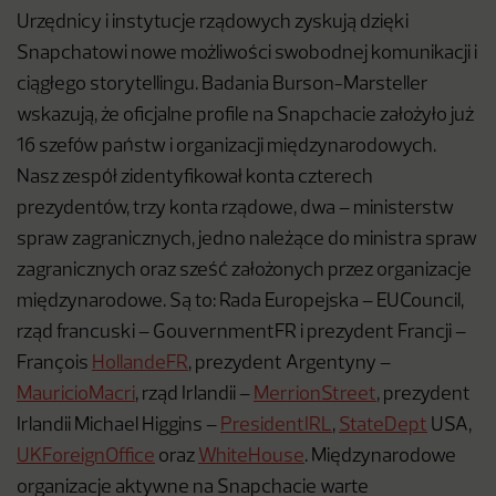
Urzędnicy i instytucje rządowych zyskują dzięki
Snapchatowi nowe możliwości swobodnej komunikacji
i
ciągłego storytellingu. Badania Burson-Marsteller
wskazują, że oficjalne profile na Snapchacie założyło już
16 szefów państw i organizacji międzynarodowych.
Nasz zespół zidentyfikował konta czterech
prezydentów, trzy konta rządowe, dwa – ministerstw
spraw zagranicznych, jedno należące do ministra spraw
zagranicznych oraz sześć założonych przez organizacje
międzynarodowe. Są to: Rada Europejska –
EUCouncil
,
rząd francuski –
GouvernmentFR
i prezydent Francji –
François
HollandeFR
, prezydent Argentyny –
MauricioMacri
, rząd Irlandii –
MerrionStreet
, prezydent
Irlandii Michael Higgins –
PresidentIRL
,
StateDept
USA,
UKForeignOffice
oraz
WhiteHouse
. Międzynarodowe
organizacje aktywne na Snapchacie warte