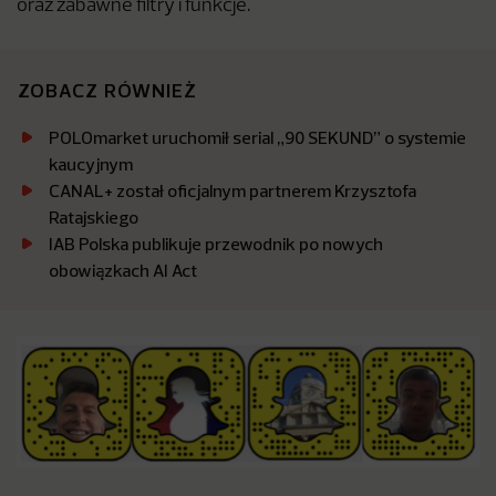
oraz zabawne filtry i funkcje.
ZOBACZ RÓWNIEŻ
POLOmarket uruchomił serial „90 SEKUND” o systemie
kaucyjnym
CANAL+ został oficjalnym partnerem Krzysztofa
Ratajskiego
IAB Polska publikuje przewodnik po nowych
obowiązkach AI Act