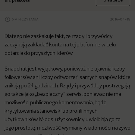
inf. prasowa
O autorze
6 MIN CZYTANIA
2016-04-18
Dlatego nie zaskakuje fakt, że rządy i przywódcy
zaczynają zakładać konta na tej platformie w celu
dotarcia do przyszłych liderów.
Snapchat jest wyjątkowy, ponieważ nie ujawnia liczby
followersów ani liczby odtworzeń samych snapów, które
znikają po 24 godzinach. Rządy i przywódcy postrzegają
go także jako „bezpieczny” serwis, ponieważ nie ma
możliwości publicznego komentowania, bądź
krytykowania stanowisk lub profili innych
użytkowników. Młodsi użytkownicy uwielbiają go za
jego prostotę, możliwość wymiany wiadomości na żywo