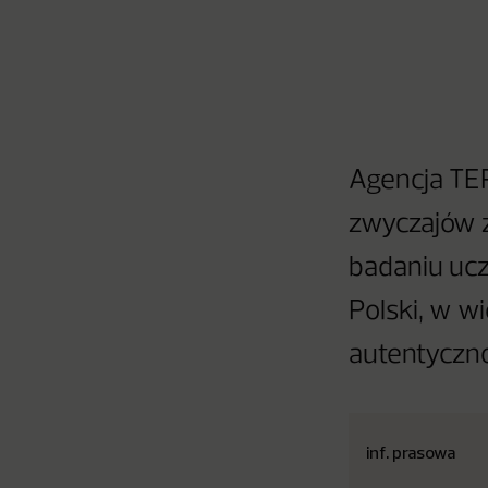
Agencja TE
zwyczajów 
badaniu ucz
Polski, w wi
autentyczno
inf. prasowa