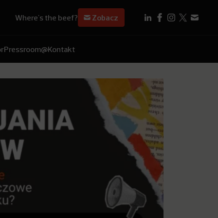
Where's the beef?
Zobacz
r
Pressroom
@Kontakt