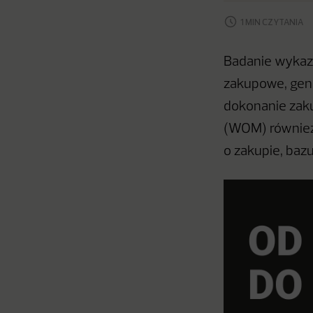
1 MIN CZYTANIA
Badanie wykaza
zakupowe, gen
dokonanie zaku
(WOM) również
o zakupie, baz