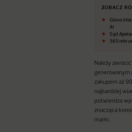
ZOBACZ R
Glovo int
AI
Sąd Apela
565 mln u
Należy zwrócić
generowanym p
zakupem aż 90%
najbardziej wi
potwierdza wpł
znacząca korel
marki.