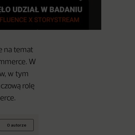
e na temat
ommerce. W
ów, w tym
uczową rolę
erce.
O autorze