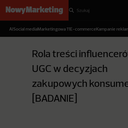
AI
Social media
Marketingowa 11
E-commerce
Kampanie rekl
Rola treści influenceró
UGC w decyzjach
zakupowych konsum
[BADANIE]