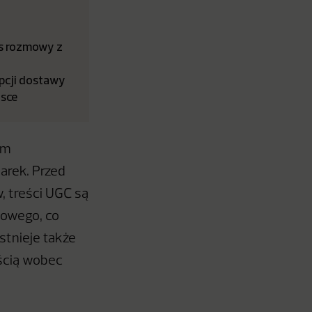
as rozmowy z
opcji dostawy
lsce
om
arek. Przed
 treści UGC są
powego, co
stnieje także
ością wobec