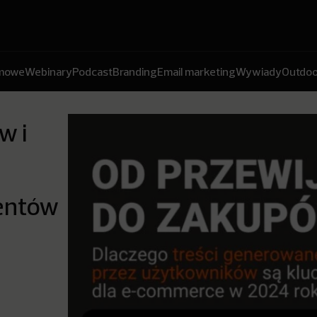
amowe
Webinary
Podcast
Branding
Email marketing
Wywiady
Outdoo
w i
entów