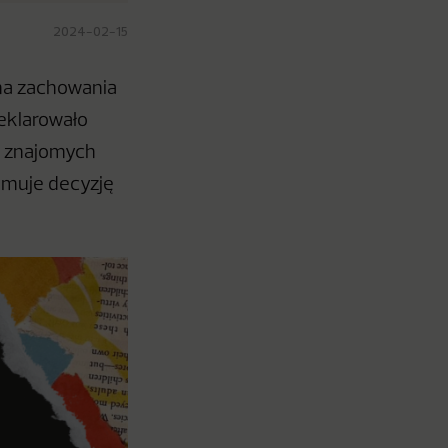
2024-02-15
 na zachowania
eklarowało
d znajomych
jmuje decyzję