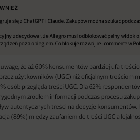
ÓWNIEŻ
egruje się z ChatGPT i Claude. Zakupów można szukać podcz
cyjny zdecydował, że Allegro musi odblokować pełny widok 
rządzeń poza obiegiem. Co blokuje rozwój re-commerce w Po
 uwagę, że aż 60% konsumentów bardziej ufa treści
rzez użytkowników (UGC) niż oficjalnym treściom m
 osób przegląda treści UGC. Dla 62% respondentów,
arygodnym źródłem informacji podczas procesu zaku
yw autentycznych treści na decyzje konsumentów. I
acja (89%) między zaufaniem do treści UGC a lojaln