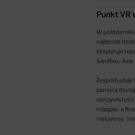
Punkt VR 
W październiku
najlepsze dzia
eksploruje top
Sandbox, Axie In
Zespół buduje 
pomocą dostęp
rzeczywistości
mózgów, a fina
metaverse mare