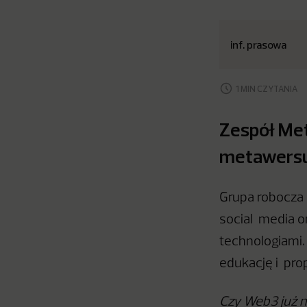
inf. prasowa
1 MIN CZYTANIA
Zespół Me
metawers
Grupa robocza M
social media o
technologiami
edukację i pro
Czy Web3 już n