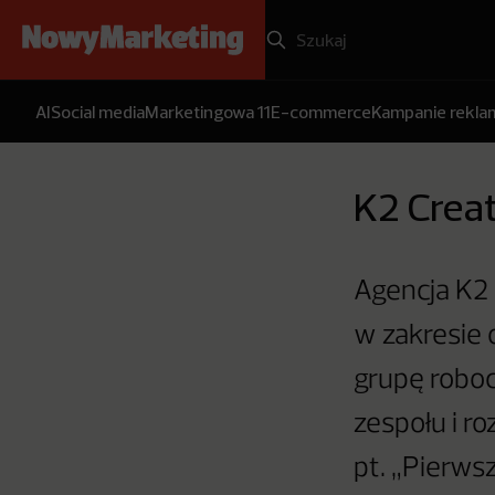
AI
Social media
Marketingowa 11
E-commerce
Kampanie rekl
K2 Crea
Agencja K2 
w zakresie
grupę roboc
zespołu i r
pt. „Pierws