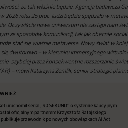
iwości, że tak właśnie będzie. Agencja badawcza Ga
 w 2026 roku 25 proc. ludzi będzie spędzało w meta
ie. Oczywiście nowe uniwersum nie zastąpi nam świa
nym ze sposobów komunikacji, tak jak obecnie social
oże stać się właśnie metaverse. Nowy świat w kole
ł się dwutorowo – w kierunku immersyjnego wirtualn
znie szybciej przez konsekwentne rozszerzanie świat
(AR) – mówi Katarzyna Zemlik, senior strategic plann
ÓWNIEŻ
t uruchomił serial „90 SEKUND” o systemie kaucyjnym
stał oficjalnym partnerem Krzysztofa Ratajskiego
a publikuje przewodnik po nowych obowiązkach AI Act