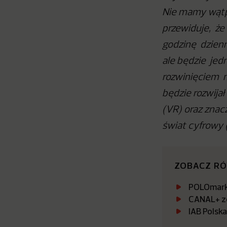
Nie mamy wątpl
przewiduje, że
godzinę dzienn
ale będzie jed
rozwinięciem m
będzie rozwija
(VR) oraz znac
świat cyfrowy 
ZOBACZ R
POLOmarke
CANAL+ zo
IAB Polsk