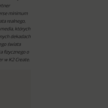
rtner
verse minimum
ta realnego,
 media, których
jnych dekadach
ego świata
a fizycznego o
er w K2 Create.