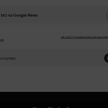
 też na Google News
#k2
#k2 create
#metaverse
#met
rze
o czytasz: