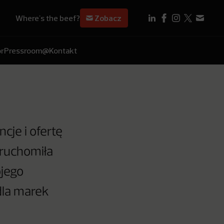
Where's the beef?
Zobacz
r
Pressroom
@Kontakt
cje i ofertę
uruchomiła
ojego
 dla marek