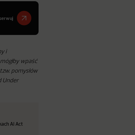
serwuj
y i
e mógłby wpaść
i tzw. pomysłów
d Under
ach AI Act