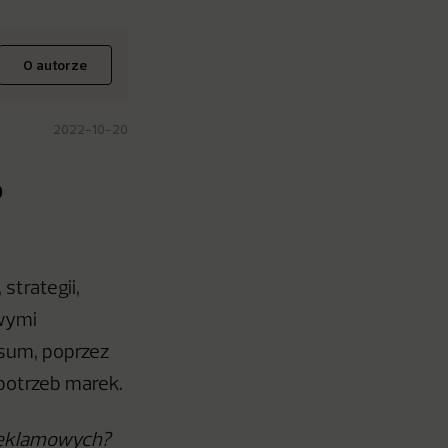
O autorze
2022-10-20
o
strategii,
owymi
sum, poprzez
potrzeb marek.
i reklamowych?