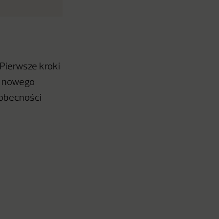
„Pierwsze kroki
a nowego
 obecności