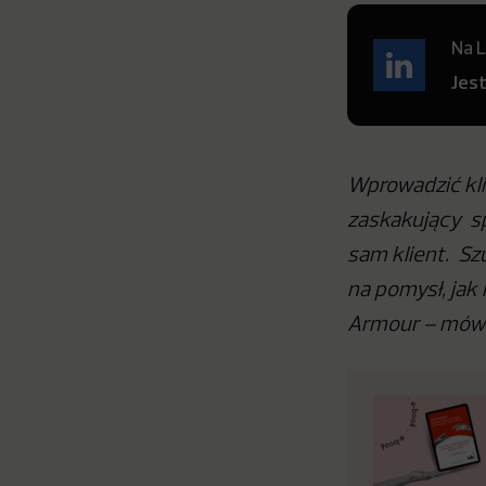
Na L
Jes
Wprowadzić kli
zaskakujący sp
sam klient. Sz
na pomysł, jak
Armour – mówi 