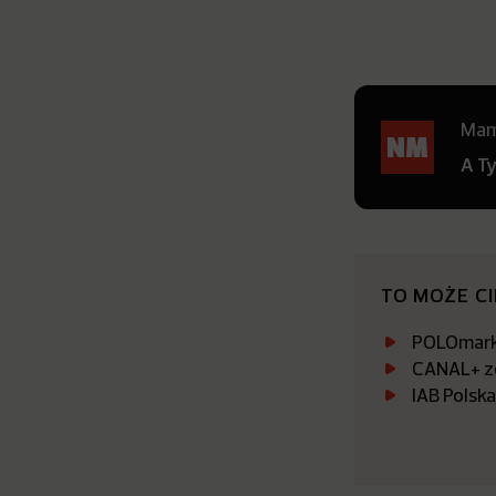
Mamy
A T
TO MOŻE C
POLOmarke
CANAL+ zo
IAB Polsk