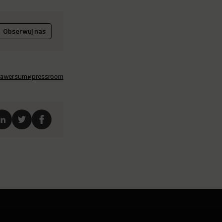
Obserwuj nas
awersum
#pressroom