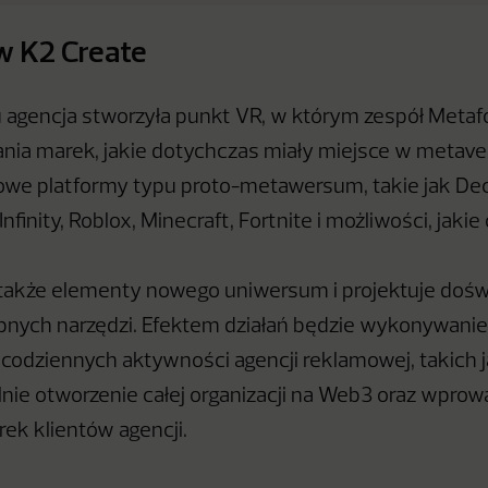
w K2 Create
 agencja stworzyła punkt VR, w którym zespół Metafo
łania marek, jakie dotychczas miały miejsce w metaver
owe platformy typu proto-metawersum, takie jak De
finity, Roblox, Minecraft, Fortnite i możliwości, jakie 
także elementy nowego uniwersum i projektuje dośw
nych narzędzi. Efektem działań będzie wykonywanie
 codziennych aktywności agencji reklamowej, takich 
lnie otworzenie całej organizacji na Web3 oraz wpro
k klientów agencji.