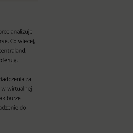
rce analizuje
se. Co więcej,
centraland,
oferują.
iadczenia za
 w wirtualnej
jak burze
wadzenie do