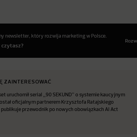
 newsletter, który rozwija marketing w Polsce.
Rozwi
y czytasz?
IĘ ZAINTERESOWAĆ
t uruchomił serial „90 SEKUND” o systemie kaucyjnym
stał oficjalnym partnerem Krzysztofa Ratajskiego
a publikuje przewodnik po nowych obowiązkach AI Act