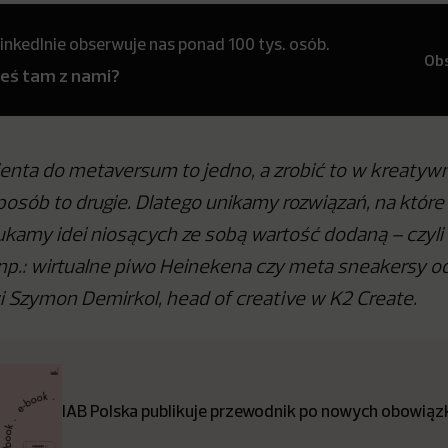
inkedInie obserwuje nas ponad 100 tys. osób.
Ob
teś tam z nami?
enta do metaversum to jedno, a zrobić to w kreatywn
osób to drugie. Dlatego unikamy rozwiązań, na któr
ukamy idei niosących ze sobą wartość dodaną – czyl
 np.: wirtualne piwo Heinekena czy meta sneakersy o
Szymon Demirkol, head of creative w K2 Create.
IAB Polska publikuje przewodnik po nowych obowiązk