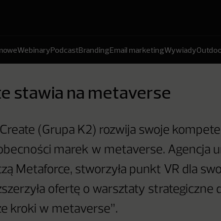
amowe
Webinary
Podcast
Branding
Email marketing
Wywiady
Outdoo
te stawia na metaverse
Create (Grupa K2) rozwija swoje kompeten
 obecności marek w metaverse. Agencja 
zą Metaforce, stworzyła punkt VR dla sw
ozszerzyła ofertę o warsztaty strategiczne
ze kroki w metaverse”.