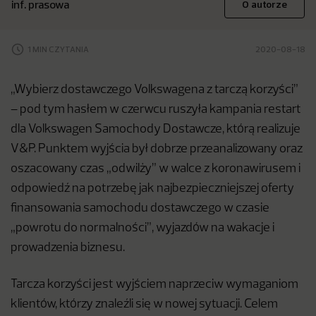
inf. prasowa
O autorze
1 MIN CZYTANIA
2020-08-18
„Wybierz dostawczego Volkswagena z tarczą korzyści”
– pod tym hasłem w czerwcu ruszyła kampania restart
dla Volkswagen Samochody Dostawcze, którą realizuje
V&P. Punktem wyjścia był dobrze przeanalizowany oraz
oszacowany czas „odwilży” w walce z koronawirusem i
odpowiedź na potrzebę jak najbezpieczniejszej oferty
finansowania samochodu dostawczego w czasie
„powrotu do normalności”, wyjazdów na wakacje i
prowadzenia biznesu.
Tarcza korzyści jest wyjściem naprzeciw wymaganiom
klientów, którzy znaleźli się w nowej sytuacji. Celem