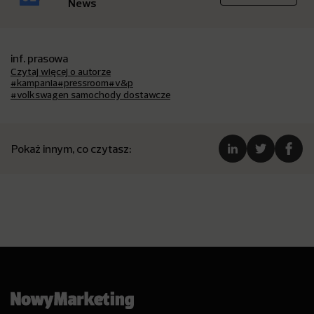
News
inf. prasowa
Czytaj więcej o autorze
#kampania
#pressroom
#v&p
#volkswagen samochody dostawcze
Pokaż innym, co czytasz: