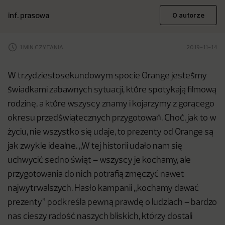
inf. prasowa
O autorze
1 MIN CZYTANIA
2019-11-14
W trzydziestosekundowym spocie Orange jesteśmy
świadkami zabawnych sytuacji, które spotykają filmową
rodzinę, a które wszyscy znamy i kojarzymy z gorącego
okresu przedświątecznych przygotowań. Choć, jak to w
życiu, nie wszystko się udaje, to prezenty od Orange są
jak zwykle idealne. „W tej historii udało nam się
uchwycić sedno świąt – wszyscy je kochamy, ale
przygotowania do nich potrafią zmęczyć nawet
najwytrwalszych. Hasło kampanii „kochamy dawać
prezenty” podkreśla pewną prawdę o ludziach – bardzo
nas cieszy radość naszych bliskich, którzy dostali