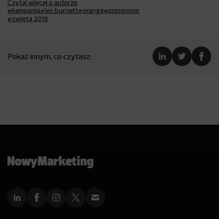
Czytaj więcej o autorze
#kampania
#leo burnett
#orange
#pressroom
#święta 2019
Pokaż innym, co czytasz: