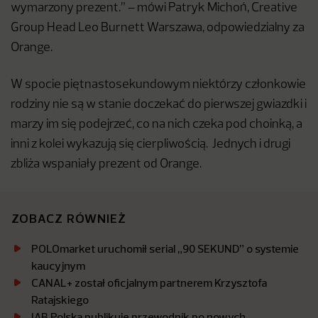
wymarzony prezent.” – mówi Patryk Michoń, Creative
Group Head Leo Burnett Warszawa, odpowiedzialny za
Orange.
W spocie piętnastosekundowym niektórzy członkowie
rodziny nie są w stanie doczekać do pierwszej gwiazdki i
marzy im się podejrzeć, co na nich czeka pod choinką, a
inni z kolei wykazują się cierpliwością. Jednych i drugi
zbliża wspaniały prezent od Orange.
ZOBACZ RÓWNIEŻ
POLOmarket uruchomił serial „90 SEKUND” o systemie
kaucyjnym
CANAL+ został oficjalnym partnerem Krzysztofa
Ratajskiego
IAB Polska publikuje przewodnik po nowych