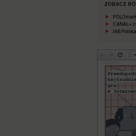
ZOBACZ R
POLOmarke
CANAL+ zo
IAB Polsk