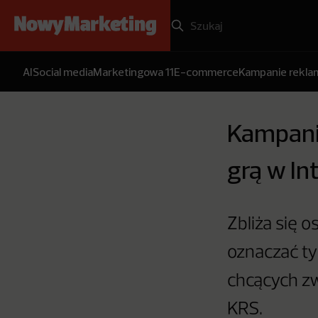
AI
Social media
Marketingowa 11
E-commerce
Kampanie rekl
Kampani
grą w In
Zbliża się 
oznaczać ty
chcących zw
KRS.