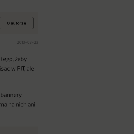
O autorze
2013-03-23
 tego, żeby
ać w PIT, ale
ę bannery
ma na nich ani