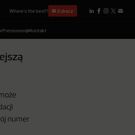
Where's the beef?
Zobacz
r
Pressroom
@Kontakt
ejszą
o może
acji
wój numer