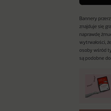
Bannery przer
znajduje się gr
naprawdę żmudna
wytrwałości, ż
osoby wśród ty
są podobne do 