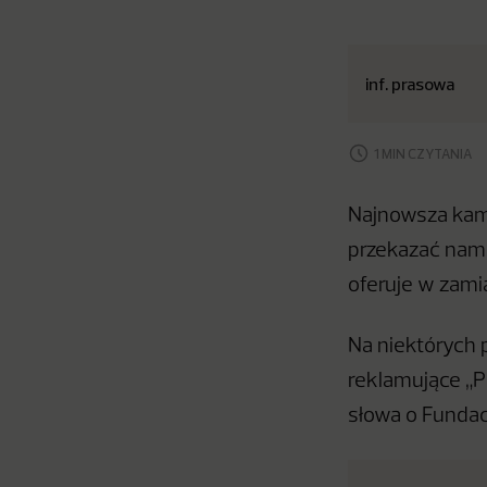
inf. prasowa
1 MIN CZYTANIA
Najnowsza kamp
przekazać nam 
oferuje w zami
Na niektórych p
reklamujące „P
słowa o Fundac