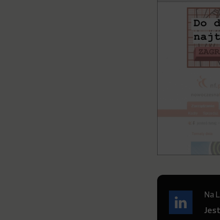
Na L
Jes