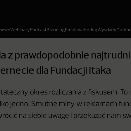
amowe
Webinary
Podcast
Branding
Email marketing
Wywiady
Outdoo
a z prawdopodobnie najtrudni
ternecie dla Fundacji Itaka
ostateczny okres rozliczania z fiskusem. T
lko jedno. Smutne miny w reklamach fund
rócić na siebie uwagę i przekazać nam s