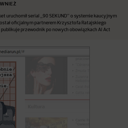
ÓWNIEŻ
t uruchomił serial „90 SEKUND” o systemie kaucyjnym
stał oficjalnym partnerem Krzysztofa Ratajskiego
a publikuje przewodnik po nowych obowiązkach AI Act