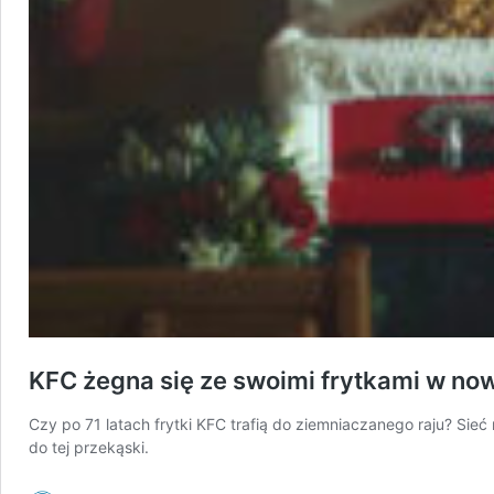
KFC żegna się ze swoimi frytkami w no
Czy po 71 latach frytki KFC trafią do ziemniaczanego raju? Sie
do tej przekąski.