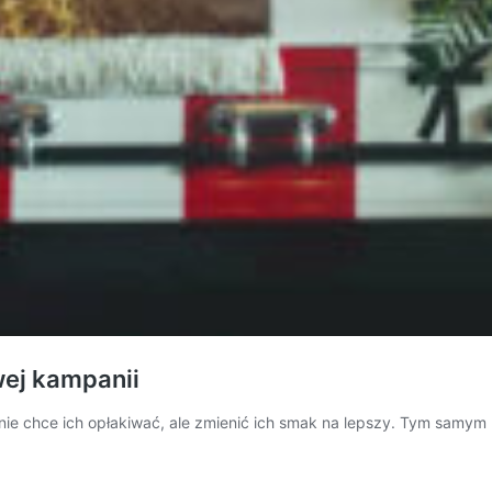
wej kampanii
ć nie chce ich opłakiwać, ale zmienić ich smak na lepszy. Tym samy