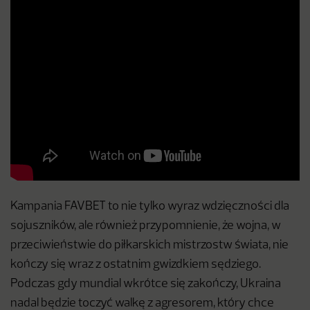
Kampania FAVBET to nie tylko wyraz wdzięczności dla
sojuszników, ale również przypomnienie, że wojna, w
przeciwieństwie do piłkarskich mistrzostw świata, nie
kończy się wraz z ostatnim gwizdkiem sędziego.
Podczas gdy mundial wkrótce się zakończy, Ukraina
nadal będzie toczyć walkę z agresorem, który chce