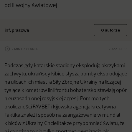
od II wojny światowej
inf. prasowa
O autorze
2 MIN CZYTANIA
2022-12-13
Podczas gdy katarskie stadiony eksplodują okrzykami
zachwytu, ukraińscy kibice słyszą bomby eksplodujące
na ulicach ich miast, a Siły Zbrojne Ukrainy na liczącej
tysiące kilometrów linii frontu bohatersko stawiają opór
nieuzasadnionej rosyjskiej agresji. Pomimo tych
okoliczności FAVBET i kijowska agencja kreatywna
Taktika znaleźli sposób na zaangażowanie w mundial
kibiców z Ukrainy. Chcieli także przypomnieć światu, że
piłka nożna to nie tylko sportowa rywalizacja, ale