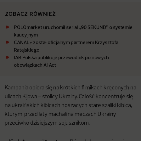
ZOBACZ RÓWNIEŻ
POLOmarket uruchomił serial „90 SEKUND” o systemie
kaucyjnym
CANAL+ został oficjalnym partnerem Krzysztofa
Ratajskiego
IAB Polska publikuje przewodnik po nowych
obowiązkach AI Act
Kampania opiera się na krótkich filmikach kręconych na
ulicach Kijowa – stolicy Ukrainy. Całość koncentruje się
na ukraińskich kibicach noszących stare szaliki kibica,
którymi przed laty machali na meczach Ukrainy
przeciwko dzisiejszym sojusznikom.