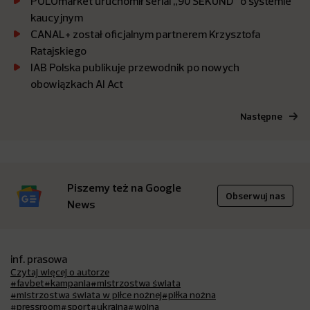
POLOmarket uruchomił serial „90 SEKUND” o systemie
kaucyjnym
CANAL+ został oficjalnym partnerem Krzysztofa
Ratajskiego
IAB Polska publikuje przewodnik po nowych
obowiązkach AI Act
Następne
Piszemy też na Google
Obserwuj nas
News
inf. prasowa
Czytaj więcej o autorze
#favbet
#kampania
#mistrzostwa świata
#mistrzostwa świata w piłce nożnej
#piłka nożna
#pressroom
#sport
#ukraina
#wojna