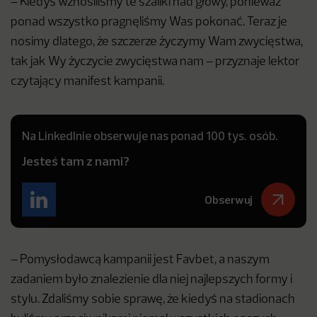
– Kiedyś wznosiliśmy te szaliki nad głowy, ponieważ
ponad wszystko pragnęliśmy Was pokonać. Teraz je
nosimy dlatego, że szczerze życzymy Wam zwycięstwa,
tak jak Wy życzycie zwycięstwa nam – przyznaje lektor
czytający manifest kampanii.
Na LinkedInie obserwuje nas ponad 100 tys. osób.
Jesteś tam z nami?
Obserwuj
– Pomysłodawcą kampanii jest Favbet, a naszym
zadaniem było znalezienie dla niej najlepszych formy i
stylu. Zdaliśmy sobie sprawę, że kiedyś na stadionach