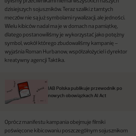
byliśmy przeciwnikami niemal wszystkich naszych
dzisiejszych sojuszników. Teraz szaliki z tamtych
meczów nie są już symbolami rywalizacji, ale jedności.
Wielu kibiców nadal ma je w domach na pamiątkę,
dlatego postanowiliśmy je wykorzystać jako potężny
symbol, wokół którego zbudowaliśmy kampanię –
wyjaśnia Roman Hurbanow, współzałożyciel i dyrektor
kreatywny agencji Taktika.
IAB Polska publikuje przewodnik po
nowych obowiązkach AI Act
Oprócz manifestu kampania obejmuje filmiki
poświęcone kibicowaniu poszczególnym sojusznikom