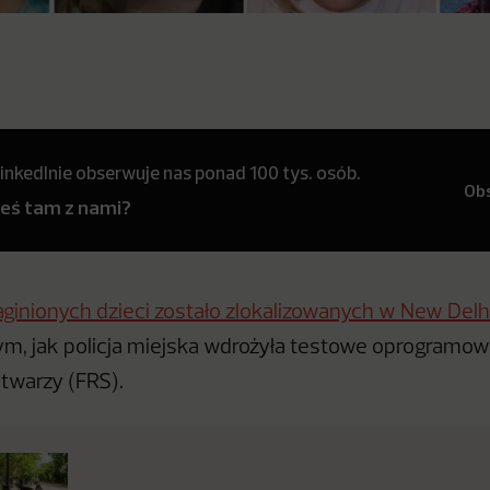
inkedInie obserwuje nas ponad 100 tys. osób.
Ob
teś tam z nami?
ginionych dzieci zostało zlokalizowanych w New Delh
tym, jak policja miejska wdrożyła testowe oprogramow
twarzy (FRS).