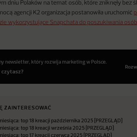
ym dniu Polaków na temat osób, które zniknęły bez 
mocą agencji K2 organizacja postanowiła uruchomić
p
zie wykorzystujące Snapchata do poszukiwania osób
 newsletter, który rozwija marketing w Polsce.
Rozwi
y czytasz?
IĘ ZAINTERESOWAĆ
miesiąca: top 18 kreacji października 2025 [PRZEGLĄD]
miesiąca: top 18 kreacji września 2025 [PRZEGLĄD]
miesiąca: top 17 kreacji czerwca 2025 [PRZEGLĄD]