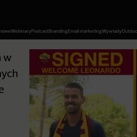
amowe
Webinary
Podcast
Branding
Email marketing
Wywiady
Outdoo
a w
nych
e