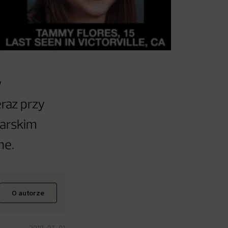
w
eraz przy
karskim
ne.
O autorze
2019-07-01