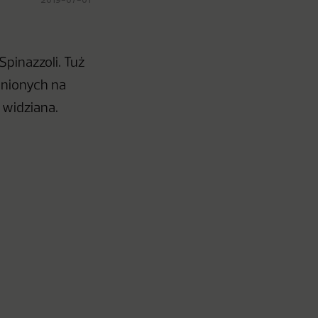
pinazzoli. Tuż
ginionych na
 widziana.