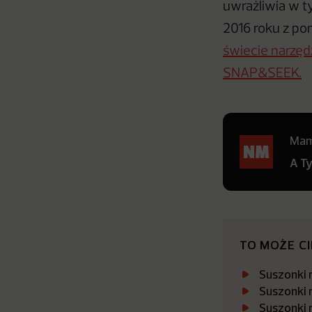
uwrażliwia w t
2016 roku z po
świecie narzęd
SNAP&SEEK.
Mamy
A T
TO MOŻE C
Suszonki 
Suszonki 
Suszonki 