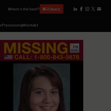
Where's the beef?
Zobacz
r
Pressroom
@Kontakt