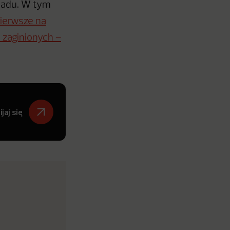
śladu. W tym
ierwsze na
 zaginionych –
jaj się