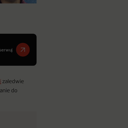
serwuj
i
zaledwie
anie do