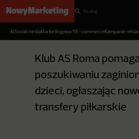
AI
Social media
Marketingowa 11
E-commerce
Kampanie rekl
Klub AS Roma pomag
poszukiwaniu zaginio
dzieci, ogłaszając now
transfery piłkarskie