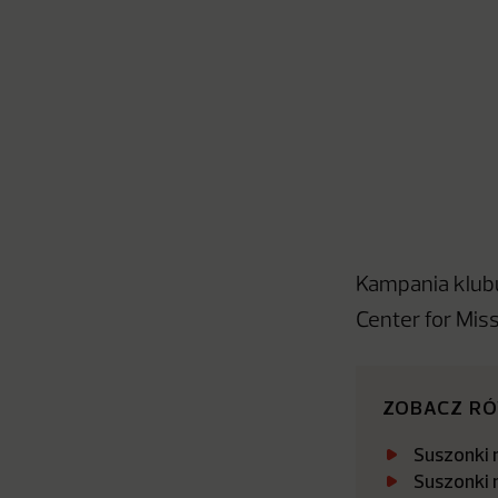
Kampania klubu
Center for Miss
ZOBACZ R
Suszonki 
Suszonki 