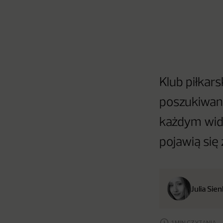
Klub piłkar
poszukiwani
każdym wid
pojawią się
Julia Sie
1 MIN CZYTANIA