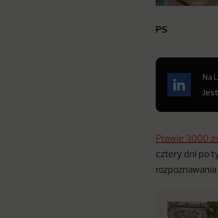
PS
Na L
Jes
Prawie 3000 za
cztery dni po 
rozpoznawania 